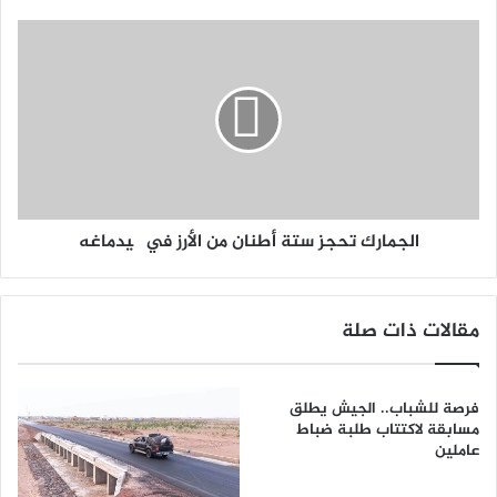
الجمارك تحجز ستة أطنان من الأرز في گيدماغه
مقالات ذات صلة
فرصة للشباب.. الجيش يطلق
مسابقة لاكتتاب طلبة ضباط
عاملين