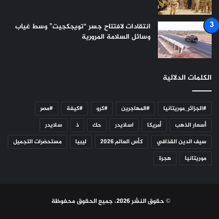
انتقادات لافتتاح جسر “تويجكجيت” وسط غياب
وسائل السلامة المرورية
الكلمات الدلالية
#الجزائر_موريتانيا
#المهاجرين
#كرو
#كيفة
#مصر
أسعار الذهب
أمريكا
اسلايدر
حك
ذ
سلايدر
سيف الدين القذافي
كأس العالم 2026
ليبيا
مستحضرات التجميل
موريتانيا
هجرة
© حقوق النشر 2026، جميع الحقوق محفوظة