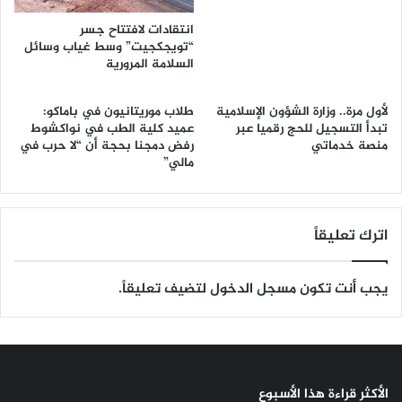
انتقادات لافتتاح جسر
“تويجكجيت” وسط غياب وسائل
السلامة المرورية
لأول مرة.. وزارة الشؤون الإسلامية
طلاب موريتانيون في باماكو:
تبدأ التسجيل للحج رقميا عبر
عميد كلية الطب في نواكشوط
منصة خدماتي
رفض دمجنا بحجة أن “لا حرب في
مالي”
اترك تعليقاً
يجب أنت تكون
مسجل الدخول
لتضيف تعليقاً.
الأكثر قراءة هذا الأسبوع