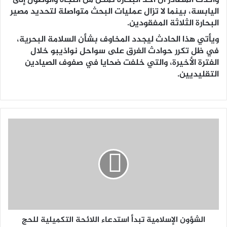
وأكدت المصادر أن أحد البحارة تمكن من النجاة والوصول إلى
اليابسة، بينما لا تزال عمليات البحث متواصلة لتحديد مصير
البحارة الثلاثة المفقودين.
ويأتي هذا الحادث ليجدد المخاوف بشأن السلامة البحرية،
في ظل تكرر حوادث الغرق على سواحل نواذيبو خلال
الفترة الأخيرة، والتي خلفت ضحايا في صفوف الصيادين
التقليديين.
الشؤون الإسلامية تبدأ استدعاء اللائحة التكميلية للحج