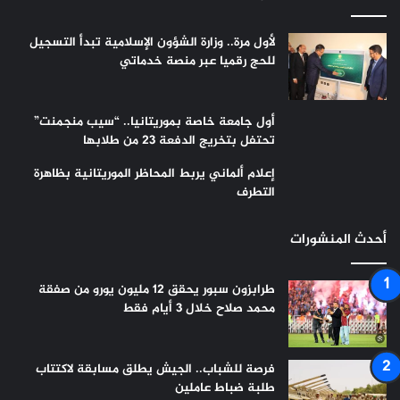
لأول مرة.. وزارة الشؤون الإسلامية تبدأ التسجيل
للحج رقميا عبر منصة خدماتي
أول جامعة خاصة بموريتانيا.. “سيب منجمنت”
تحتفل بتخريج الدفعة 23 من طلابها
إعلام ألماني يربط المحاظر الموريتانية بظاهرة
التطرف
أحدث المنشورات
طرابزون سبور يحقق 12 مليون يورو من صفقة
محمد صلاح خلال 3 أيام فقط
فرصة للشباب.. الجيش يطلق مسابقة لاكتتاب
طلبة ضباط عاملين