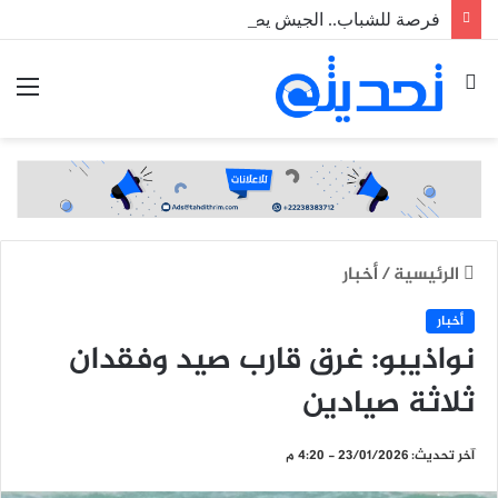
فرصة للشباب.. الجيش يطلق مسابقة لاكتتاب طلبة ضباط عاملين
بحث
الق
عن
الرئيسية
/
أخبار
أخبار
نواذيبو: غرق قارب صيد وفقدان
ثلاثة صيادين
آخر تحديث: 23/01/2026 - 4:20 م