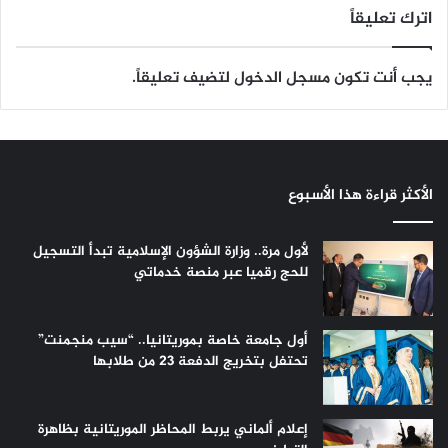
اترك تعليقاً
يجب أنت تكون
مسجل الدخول
لتضيف تعليقاً.
الأكثر قراءة هذا الأسبوع
لأول مرة.. وزارة الشؤون الإسلامية تبدأ التسجيل
للحج رقميا عبر منصة خدماتي
أول جامعة خاصة بموريتانيا.. “سيب منجمنت”
تحتفل بتخريج الدفعة 23 من طلابها
إعلام ألماني يربط المحاظر الموريتانية بظاهرة