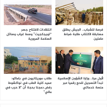
فرصة للشباب.. الجيش يطلق
انتقادات لافتتاح جسر
مسابقة لاكتتاب طلبة ضباط
“تويجكجيت” وسط غياب وسائل
عاملين
السلامة المرورية
لأول مرة.. وزارة الشؤون الإسلامية
طلاب موريتانيون في باماكو:
تبدأ التسجيل للحج رقميا عبر
عميد كلية الطب في نواكشوط
منصة خدماتي
رفض دمجنا بحجة أن “لا حرب في
مالي”