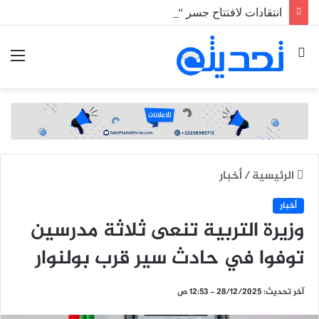
انتقادات لافتتاح جسر “تويجكجيت” وسط غياب وسائل السلامة المرورية
بحث
الق
عن
الرئيسية
/
أخبار
أخبار
وزيرة التربية تنعى ثلاثة مدرسين
توفوا في حادث سير قرب بولنوار
آخر تحديث: 28/12/2025 - 12:53 ص