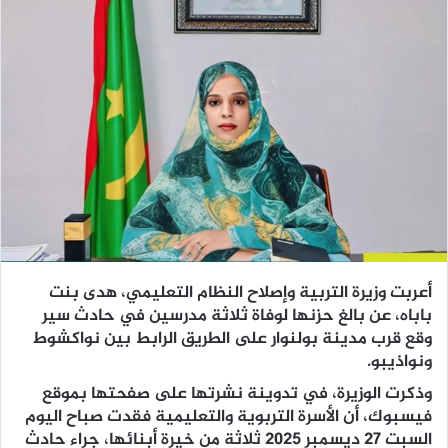
أعربت وزيرة التربية وإصلاح النظام التعليمي، هدى بنت
باباه، عن بالغ حزنها لوفاة ثلاثة مدرسين في حادث سير
وقع قرب مدينة بولنوار على الطريق الرابط بين نواكشوط
ونواذيبو.
وذكرت الوزيرة، في تدوينة نشرتها على صفحتها بموقع
فيسبوك، أن الأسرة التربوية والتعليمية فقدت صباح اليوم
السبت 27 ديسمبر 2025 ثلاثة من خيرة أبنائها، جراء حادث