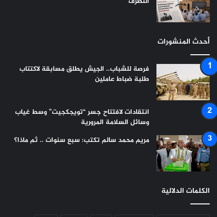
التطرف
أحدث المنشورات
فرصة للشباب.. الجيش يطلق مسابقة لاكتتاب
طلبة ضباط عاملين
انتقادات لافتتاح جسر “تويجكجيت” وسط غياب
وسائل السلامة المرورية
مريم محمد سالم تكتب: سبع سنوات .. ثم ماذا؟
الكلمات الدلالية