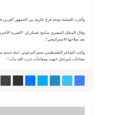
وأثارت العملية موجة فرح عارمة بين الجمهور العربي ف
وقال المحلل المصري سامح عسكر إن “الضربة الأخيرة ل
بعد سلاحها الاستراتيجي”.
وكتب الشاعر الفلسطيني تميم البرغوثي “مئة جندي من 
مفاجآت إسرائيل انتهت ومفاجآت حزب الله بدأت”.
فيسبوك
تويتر
لينكدإن
سكايب
ماسنجر
مشاركة عبر البريد
طباعة