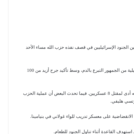
ن الجنود الإسرائيليين في قصف نفذه حزب الله مساء الأحد
ووفق وسائل إعلام عبرية، طلبت المستشفيات الإسرائيلية من الجمهور التبرع بالدم، وسط تأكيد جرح أزيد من 100
ونقلت حسابات إسرائيلية على تويتر أن قصف حزب الله أدى لمقتل 8 عسكريين. فيما تحدث البعض أن عملية الحزب
رتسي هليفي.
الانقضاضية على معسكر تدريب للواء غولاني في بنيامينا.
ستهدف القاعدة أثناء تناول الجنود للطعام.