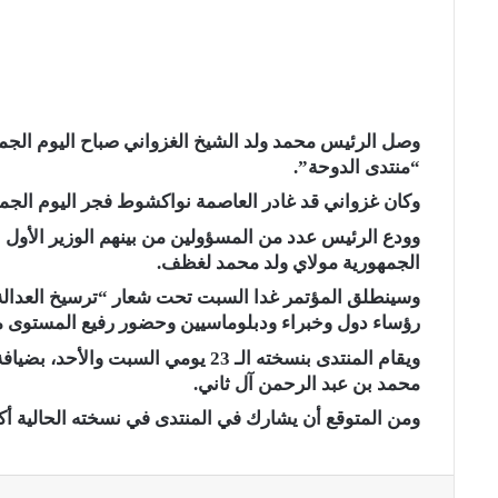
وصل الرئيس محمد ولد الشيخ الغزواني صباح اليوم الجم
“منتدى الدوحة”.
وكان غزواني قد غادر العاصمة نواكشوط فجر اليوم الجمع
وودع الرئيس عدد من المسؤولين من بينهم الوزير الأول الم
الجمهورية مولاي ولد محمد لغظف.
وسينطلق المؤتمر غدا السبت تحت شعار “ترسيخ العدالة
رؤساء دول وخبراء ودبلوماسيين وحضور رفيع المستوى من
ويقام المنتدى بنسخته الـ 23 يومي الس
محمد بن عبد الرحمن آل ثاني.
ومن المتوقع أن يشارك في المنتدى في نسخته الحالية أكثر من 6 آلاف شخص من أكثر من 
فيسبوك
تويتر
لينكدإن
سكايب
ماسنجر
مشاركة عبر البريد
طباعة