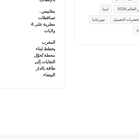
لعالم 2026
ليبيا
مقاييس..
تساقطات
حضرات التجميل
موريتانيا
مطرية على 4
ة
ولايات
المغرب
يخطط لبناء
محطة تُحوّل
النفايات إلى
طاقة بالدار
البيضاء