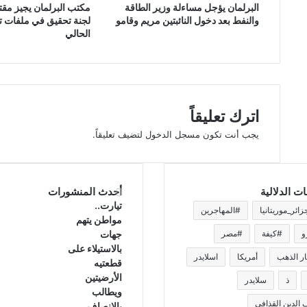
البرلمان يؤجل مساءلة وزير الطاقة
مكتب البرلمان يجيز مق
والنفط بعد دخول النائبتين مريم وقامو
لجنة تحقيق في ملفات تس
الحالي
اترك تعليقاً
يجب أنت تكون
مسجل الدخول
لتضيف تعليقاً.
ات الدلالية
أحدث المنشورات
تيارت..
زائر_موريتانيا
#المهاجرين
مواطن يتهم
و
#كيفة
#مصر
جهات
بالاستيلاء على
ر الذهب
أمريكا
اسلايدر
قطعتيه
الأرضيتين
ذ
سلايدر
ويطالب
الدين القذافي
بالإنصاف