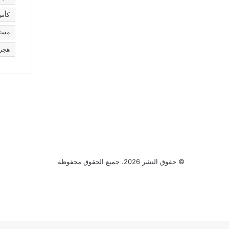
كأس ا
مست
هجر
© حقوق النشر 2026، جميع الحقوق محفوظة
فيسبوك
تويتر
يوتيوب
انستقرام
ر
لذهاب