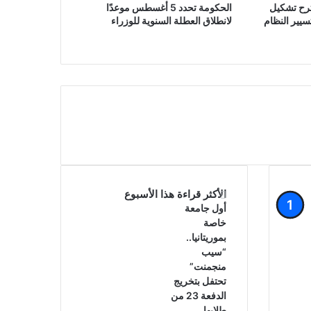
ترح تشكيل
الحكومة تحدد 5 أغسطس موعدًا
يير النظام
لانطلاق العطلة السنوية للوزراء
الأكثر قراءة هذا الأسبوع
أول جامعة
خاصة
بموريتانيا..
“سيب
منجمنت”
تحتفل بتخريج
الدفعة 23 من
طلابها