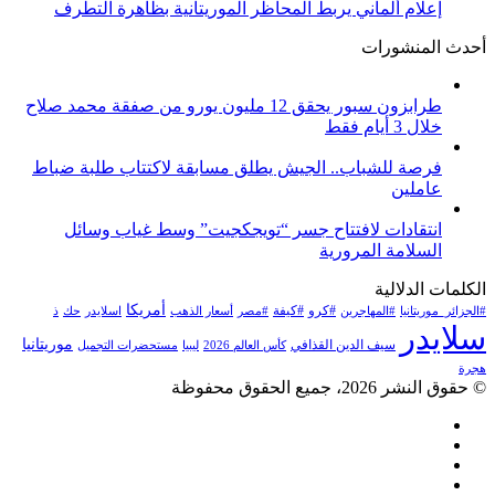
إعلام ألماني يربط المحاظر الموريتانية بظاهرة التطرف
أحدث المنشورات
طرابزون سبور يحقق 12 مليون يورو من صفقة محمد صلاح
خلال 3 أيام فقط
فرصة للشباب.. الجيش يطلق مسابقة لاكتتاب طلبة ضباط
عاملين
انتقادات لافتتاح جسر “تويجكجيت” وسط غياب وسائل
السلامة المرورية
الكلمات الدلالية
أمريكا
#كرو
#كيفة
#الجزائر_موريتانيا
#المهاجرين
#مصر
أسعار الذهب
اسلايدر
حك
ذ
سلايدر
موريتانيا
سيف الدين القذافي
كأس العالم 2026
ليبيا
مستحضرات التجميل
هجرة
© حقوق النشر 2026، جميع الحقوق محفوظة
فيسبوك
تويتر
يوتيوب
انستقرام