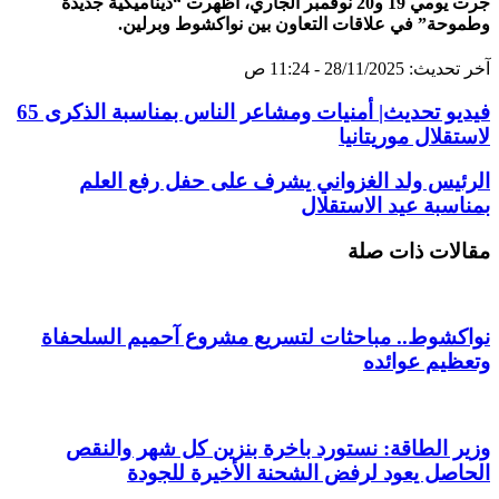
جرت يومي 19 و20 نوفمبر الجاري، أظهرت “ديناميكية جديدة
وطموحة” في علاقات التعاون بين نواكشوط وبرلين.
آخر تحديث: 28/11/2025 - 11:24 ص
فيديو تحديث| أمنيات ومشاعر الناس بمناسبة الذكرى 65
لاستقلال موريتانيا
الرئيس ولد الغزواني يشرف على حفل رفع العلم
بمناسبة عيد الاستقلال
مقالات ذات صلة
نواكشوط.. مباحثات لتسريع مشروع آحميم السلحفاة
وتعظيم عوائده
وزير الطاقة: نستورد باخرة بنزين كل شهر والنقص
الحاصل يعود لرفض الشحنة الأخيرة للجودة