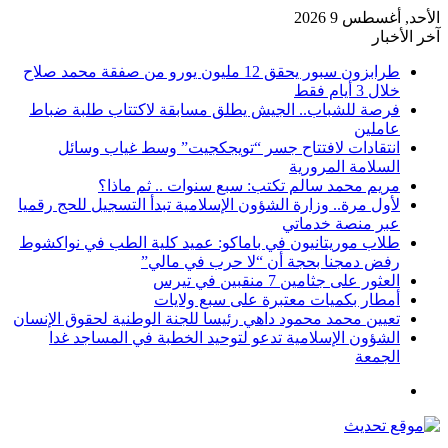
الأحد, أغسطس 9 2026
آخر الأخبار
طرابزون سبور يحقق 12 مليون يورو من صفقة محمد صلاح
خلال 3 أيام فقط
فرصة للشباب.. الجيش يطلق مسابقة لاكتتاب طلبة ضباط
عاملين
انتقادات لافتتاح جسر “تويجكجيت” وسط غياب وسائل
السلامة المرورية
مريم محمد سالم تكتب: سبع سنوات .. ثم ماذا؟
لأول مرة.. وزارة الشؤون الإسلامية تبدأ التسجيل للحج رقميا
عبر منصة خدماتي
طلاب موريتانيون في باماكو: عميد كلية الطب في نواكشوط
رفض دمجنا بحجة أن “لا حرب في مالي”
العثور على جثامين 7 منقبين في تيرس
أمطار بكميات معتبرة على سبع ولايات
تعيين محمد محمود داهي رئيسا للجنة الوطنية لحقوق الإنسان
الشؤون الإسلامية تدعو لتوحيد الخطبة في المساجد غدا
الجمعة
القائمة