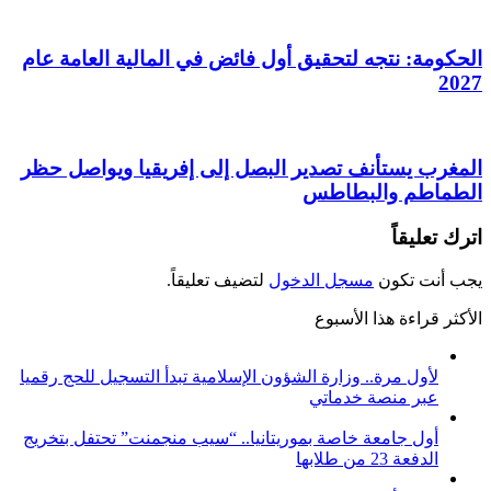
الحكومة: نتجه لتحقيق أول فائض في المالية العامة عام
2027
المغرب يستأنف تصدير البصل إلى إفريقيا ويواصل حظر
الطماطم والبطاطس
اترك تعليقاً
يجب أنت تكون
مسجل الدخول
لتضيف تعليقاً.
الأكثر قراءة هذا الأسبوع
لأول مرة.. وزارة الشؤون الإسلامية تبدأ التسجيل للحج رقميا
عبر منصة خدماتي
أول جامعة خاصة بموريتانيا.. “سيب منجمنت” تحتفل بتخريج
الدفعة 23 من طلابها