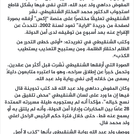
المفوض دداهي ولد عبد الله، التي نفى فيها بشكل قاطع
استجواب الدكتور محمد المختار الشنقيطي، نشر
الشنقيطي تعليقًا مختصرًا على منصة “إكس” أرفقه بصورة
لصفحة من جريدة “الراية” تعود لسنة 2002، تتحدث عن
الإفراج عنه بعد أسبوع من توقيفه لدى أمن الدولة.
وكتب الشنقيطي في تغريدته: «أولى خطى التحرر من
الظلم احتقار الظلمة. ومن يستبيح التعذيب يستطيب
الكذب».
الصورة التي أرفقها الشنقيطي نُشرت قبل أكثر من عقدين،
وتحمل خبراً عن إطلاق سراحه، وهو ما اعتبره متابعون دليلاً
يسعى من خلاله إلى نفي رواية ولد عبد الله.
وكان المفوض دداهي ولد عبد الله قد كتب تدوينة قال
فيها إن ما ورد على لسان الشنقيطي “محض تلفيق من
نسج خياله”، مؤكداً أنه لم يستجوبه طيلة مسيرته الممتدة
28 عامًا بين المخابرات وإدارة أمن الدولة، وأنه لم يلتقِ به أو
يسمع عنه قط، حتى خلال فترة حكم الرئيس الراحل اعلي
ولد محمد فال.
ووصف ولد عبد الله رواية الشنقيطي بأنها “كذب لا أصل