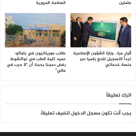
عاملين
السلامة المرورية
لأول مرة.. وزارة الشؤون الإسلامية
طلاب موريتانيون في باماكو:
تبدأ التسجيل للحج رقميا عبر
عميد كلية الطب في نواكشوط
منصة خدماتي
رفض دمجنا بحجة أن “لا حرب في
مالي”
اترك تعليقاً
يجب أنت تكون
مسجل الدخول
لتضيف تعليقاً.