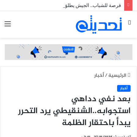
فرصة للشباب.. الجيش يطلق مسابقة لاكتتاب طلبة ضباط عاملين
بحث
الق
عن
الرئيسية
/
أخبار
أخبار
بعد نفي دداهي
استجوابه..الشنقيطي يرد التحرر
يبدأ باحتقار الظلمة