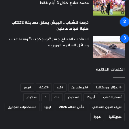
محمد صلاح خلال 3 أيام فقط
فرصة للشباب.. الجيش يطلق مسابقة لاكتتاب
طلبة ضباط عاملين
انتقادات لافتتاح جسر “تويجكجيت” وسط غياب
وسائل السلامة المرورية
الكلمات الدلالية
#الجزائر_موريتانيا
#المهاجرين
#كرو
#كيفة
#مصر
أسعار الذهب
أمريكا
اسلايدر
حك
ذ
سلايدر
سيف الدين القذافي
كأس العالم 2026
ليبيا
مستحضرات التجميل
موريتانيا
هجرة