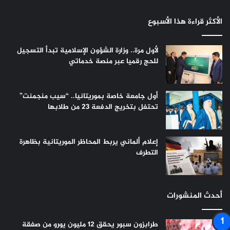
الأكثر قراءة هذا الأسبوع
لأول مرة.. وزارة الشؤون الإسلامية تبدأ التسجيل
للحج رقميا عبر منصة خدماتي
أول جامعة خاصة بموريتانيا.. “سيب منجمنت”
تحتفل بتخريج الدفعة 23 من طلابها
إعلام ألماني يربط المحاظر الموريتانية بظاهرة
التطرف
أحدث المنشورات
طرابزون سبور يحقق 12 مليون يورو من صفقة