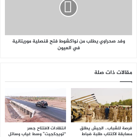
وفد صحراوي يطلب من نواكشوط فتح قنصلية موريتانية
في العيون
مقالات ذات صلة
فرصة للشباب.. الجيش يطلق
انتقادات لافتتاح جسر
مسابقة لاكتتاب طلبة ضباط
“تويجكجيت” وسط غياب وسائل