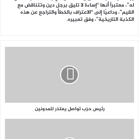
له”، معتبراً أنها “إساءة لا تليق برجل دين وتتناقض مع
القيم”، وداعيًا إلى “الاعتراف بالخطأ والتراجع عن هذه
الكذبة التاريخية”، وفق تعبيره.
رئيس حزب تواصل يعتذر للمدونين