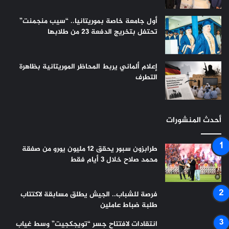
أول جامعة خاصة بموريتانيا.. “سيب منجمنت”
تحتفل بتخريج الدفعة 23 من طلابها
إعلام ألماني يربط المحاظر الموريتانية بظاهرة
التطرف
أحدث المنشورات
طرابزون سبور يحقق 12 مليون يورو من صفقة
محمد صلاح خلال 3 أيام فقط
فرصة للشباب.. الجيش يطلق مسابقة لاكتتاب
طلبة ضباط عاملين
انتقادات لافتتاح جسر “تويجكجيت” وسط غياب