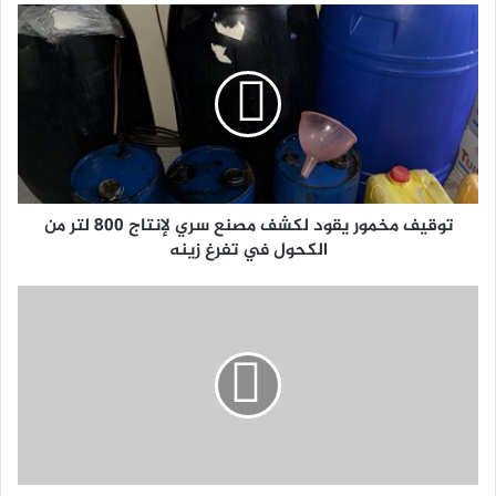
توقيف مخمور يقود لكشف مصنع سري لإنتاج 800 لتر من
الكحول في تفرغ زينه