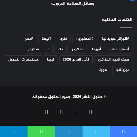
وسائل السلامة المرورية
الكلمات الدلالية
#الجزائر_موريتانيا
#المهاجرين
#كرو
#كيفة
#مصر
أسعار الذهب
أمريكا
اسلايدر
حك
ذ
سلايدر
سيف الدين القذافي
كأس العالم 2026
ليبيا
مستحضرات التجميل
موريتانيا
هجرة
© حقوق النشر 2026، جميع الحقوق محفوظة
فيسبوك
تويتر
يوتيوب
انستقرام