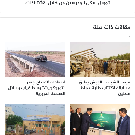
تمويل سكن المدرسين من خلال الاشتراكات
مقالات ذات صلة
فرصة للشباب.. الجيش يطلق
انتقادات لافتتاح جسر
مسابقة لاكتتاب طلبة ضباط
“تويجكجيت” وسط غياب وسائل
عاملين
السلامة المرورية