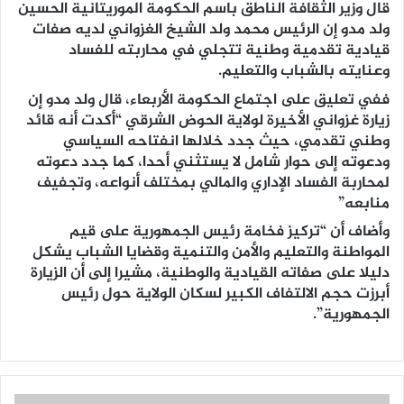
قال وزير الثقافة الناطق باسم الحكومة الموريتانية الحسين
ولد مدو إن الرئيس محمد ولد الشيخ الغزواني لديه صفات
قيادية تقدمية وطنية تتجلي في محاربته للفساد
وعنايته بالشباب والتعليم.
ففي تعليق على اجتماع الحكومة الأربعاء، قال ولد مدو إن
زيارة غزواني الأخيرة لولاية الحوض الشرقي “أكدت أنه قائد
وطني تقدمي، حيث جدد خلالها انفتاحه السياسي
ودعوته إلى حوار شامل لا يستثني أحدا، كما جدد دعوته
لمحاربة الفساد الإداري والمالي بمختلف أنواعه، وتجفيف
منابعه”
وأضاف أن “تركيز فخامة رئيس الجمهورية على قيم
المواطنة والتعليم والأمن والتنمية وقضايا الشباب يشكل
دليلا على صفاته القيادية والوطنية، مشيرا إلى أن الزيارة
أبرزت حجم الالتفاف الكبير لسكان الولاية حول رئيس
الجمهورية”.