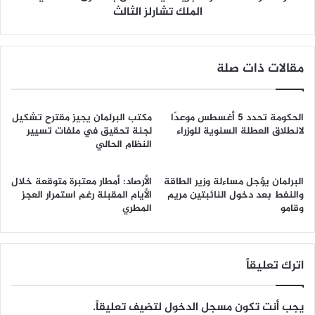
الملك تشارلز الثالث
مقالات ذات صلة
الحكومة تحدد 5 أغسطس موعدًا
مكتب البرلمان يجيز مقترح تشكيل
لانطلاق العطلة السنوية للوزراء
لجنة تحقيق في ملفات تسيير
النظام الحالي
البرلمان يؤجل مساءلة وزير الطاقة
الأرصاد: أمطار معتبرة متوقعة خلال
والنفط بعد دخول النائبتين مريم
الأيام المقبلة رغم استمرار العجز
وقامو
المطري
اترك تعليقاً
يجب أنت تكون
مسجل الدخول
لتضيف تعليقاً.