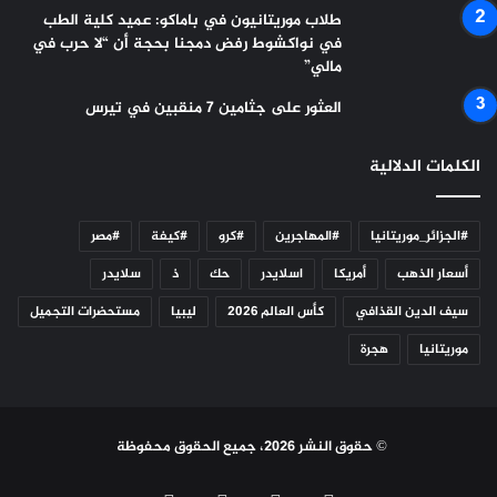
طلاب موريتانيون في باماكو: عميد كلية الطب
في نواكشوط رفض دمجنا بحجة أن “لا حرب في
مالي”
العثور على جثامين 7 منقبين في تيرس
الكلمات الدلالية
#الجزائر_موريتانيا
#المهاجرين
#كرو
#كيفة
#مصر
أسعار الذهب
أمريكا
اسلايدر
حك
ذ
سلايدر
سيف الدين القذافي
كأس العالم 2026
ليبيا
مستحضرات التجميل
موريتانيا
هجرة
© حقوق النشر 2026، جميع الحقوق محفوظة