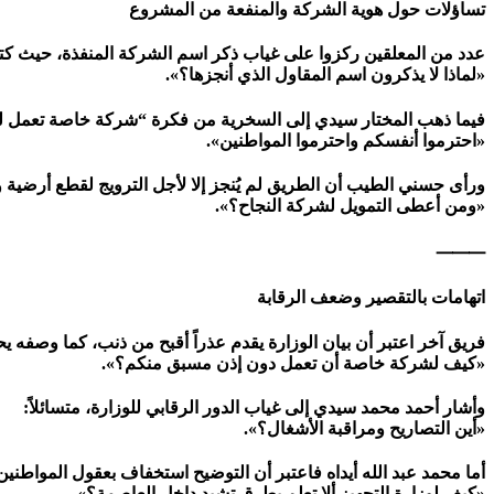
تساؤلات حول هوية الشركة والمنفعة من المشروع
عدد من المعلقين ركزوا على غياب ذكر اسم الشركة المنفذة، حيث كت
«لماذا لا يذكرون اسم المقاول الذي أنجزها؟».
فيما ذهب المختار سيدي إلى السخرية من فكرة “شركة خاصة تعمل لوجه 
«احترموا أنفسكم واحترموا المواطنين».
ورأى حسني الطيب أن الطريق لم يُنجز إلا لأجل الترويج لقطع أرضية ورف
«ومن أعطى التمويل لشركة النجاح؟».
⸻
اتهامات بالتقصير وضعف الرقابة
فريق آخر اعتبر أن بيان الوزارة يقدم عذراً أقبح من ذنب، كما وصفه يحي
«كيف لشركة خاصة أن تعمل دون إذن مسبق منكم؟».
وأشار أحمد محمد سيدي إلى غياب الدور الرقابي للوزارة، متسائلاً:
«أين التصاريح ومراقبة الأشغال؟».
أما محمد عبد الله أيداه فاعتبر أن التوضيح استخفاف بعقول المواطنين
«كيف لوزارة التجهيز ألا تعلم بطرق تشيد داخل العاصمة؟».