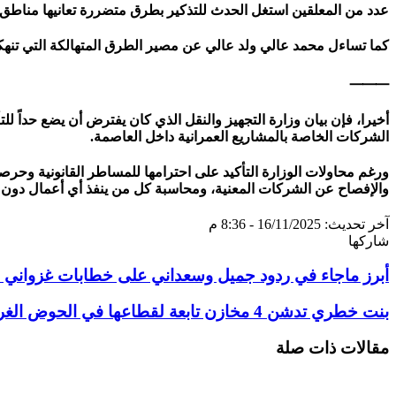
عدد من المعلقين استغل الحدث للتذكير بطرق متضررة تعانيها مناطق دا
كما تساءل محمد عالي ولد عالي عن مصير الطرق المتهالكة التي تنهكه
⸻
أخيرا، فإن بيان وزارة التجهيز والنقل الذي كان يفترض أن يضع حداً ل
الشركات الخاصة بالمشاريع العمرانية داخل العاصمة.
ورغم محاولات الوزارة التأكيد على احترامها للمساطر القانونية وحرص
والإفصاح عن الشركات المعنية، ومحاسبة كل من ينفذ أي أعمال دون
آخر تحديث: 16/11/2025 - 8:36 م
شاركها
تويتر
طباعة
تيلقرام
سكايب
لينكدإن
واتساب
ماسنجر
ماسنجر
فيسبوك
مشاركة
أبرز ماجاء في ردود جميل وسعداني على خطابات غزواني
عبر
البريد
بنت خطري تدشن 4 مخازن تابعة لقطاعها في الحوض الغربي
مقالات ذات صلة