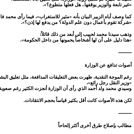
«غير تابعة والوزير يوقفها.. هل فعلها متطوع؟».
كما وصف أباه الزبير البيان بأنه «مثير للاستغراب»، فيما رأى محمد فا
«شركة تقوم بأعمال دون علم الدولة؟ من يدفع لها إذن؟».
وذهب سيدنا محمد لحبيب إلى أبعد من ذلك قائلاً:
«هذا دليل على أن لها أشخاصاً يحمونها من داخل الحكومة».
⸻
أصوات تدافع عن الوزارة
رغم الموجة النقدية، ظهرت بعض التعليقات المدافعة، مثل تعليق البش
«وزير النقل رجل رائع»،
وسيدي محمد ولد أحمد الذي رأى أن الوزارة أنجزت الكثير رغم صعوبة 
لكن هذه الأصوات كانت أقل بكثير قياساً بحجم الانتقادات.
⸻
مطالب بإصلاح طرق أخرى أكثر إلحاحاً