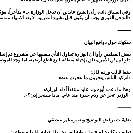
وفي السياق ذاته، رأى الشيخ عابدين أن تدخل الوزارة جاء متأخراً، مؤكد
«التدخل الفوري يجب أن يكون قبل تشييد الطريق، لا بعد الانتهاء منه».
⸻
شكوك حول دوافع البيان
بعض المعلقين رأوا أن الوزارة تحاول النأي بنفسها عن مشروع تم إنج
«لو لم يكن الأمر يتعلق بإحياء منطقة لبيع قطع أرضية، لما وجد الموضو
بينما قالت ورده فال:
«اتركوا الناس ينجزون ما عجزتم عنه».
وهذا ما دعمه أبوه ولد عابد منتقداً أداء الوزارة:
«الوزير عجز عن ردم حفرة منذ عام.. ماذا سينجز إذن؟».
⸻
تعليقات ترفض التوضيح وتعتبره غير منطقي
تعليقات كثيرة لم تتقبل رواية الوزارة، مثل تعليق اباه المصطف: