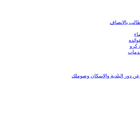
طالب بالإنصاف
اء
ائده
ن دور البلدية والإسكان وصوملك