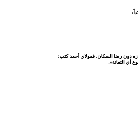
اً:
ازه دون رضا السكان. فمولاي أحمد كتب:
ع أي التفاتة».