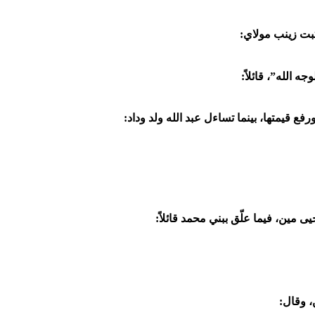
بت زينب مولاي:
الله”، قائلاً:
ع قيمتها، بينما تساءل عبد الله ولد وداد:
ى مين، فيما علّق ببني محمد قائلاً:
، وقال: