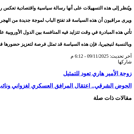
ويُنظر إلى هذه التسهيلات على أنها رسالة سياسية واقتصادية تعكس رغب
ويرى مراقبون أن هذه السياسة قد تفتح الباب لموجة جديدة من الهجرة 
تأتي هذه المبادرة في وقت تتزايد فيه المنافسة بين الدول الأوروبي
وبالنسبة لنيجيريا، فإن هذه السياسة قد تمثل فرصة لتعزيز حضورها في أ
آخر تحديث: 09/11/2025 - 6:12 م
شاركها
تويتر
طباعة
تيلقرام
سكايب
لينكدإن
واتساب
ماسنجر
ماسنجر
فيسبوك
مشاركة
زوجة الأمير هاري تعود للتمثيل
عبر
البريد
الحوض الشرقي.. اعتقال المرافق العسكري لغزواني ونائب 
مقالات ذات صلة