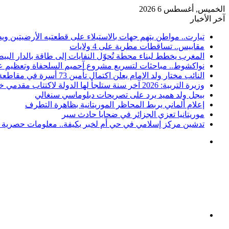
الخميس, أغسطس 6 2026
آخر الأخبار
تيارت.. مواطن يتهم جهات بالاستيلاء على قطعتيه الأرضيتين وي
مقاييس.. تساقطات مطرية على 4 ولايات
المغرب يخطط لبناء محطة تُحوّل النفايات إلى طاقة بالدار البيض
نواكشوط.. مباحثات لتسريع مشروع آحميم السلحفاة وتعظيم عو
النائب مختار ولد الإمام يعلن اكتمال تأمين 73 أسرة في مقاطعة كرو
وزيرة التربية: 2026 آخر سنة ستلجأ لها الدولة لاكتتاب مقدمي خدمات
بيجل ولد هميد يرد على تصريحات دبلوماسي سنغالي
إعلام ألماني يربط المحاظر الموريتانية بظاهرة التطرف
موريتانيا تعزي الجزائر في ضحايا حادث سير
تدشين مركز إسلامي في حي أم لخبر بكيفة.. معلومات حصرية ع
القائمة
بحث
عن