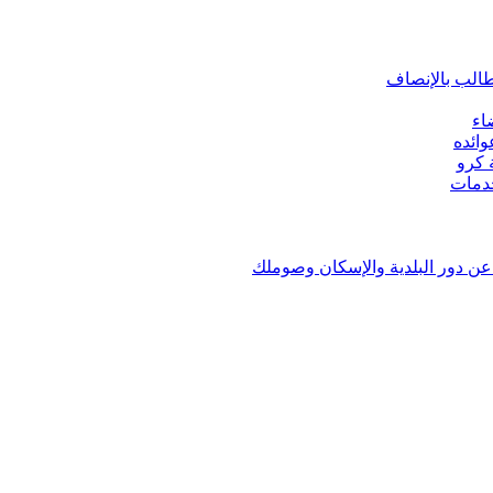
طالب بالإنصاف
اء
ائده
ن دور البلدية والإسكان وصوملك