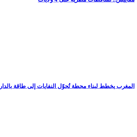
المغرب يخطط لبناء محطة تُحوّل النفايات إلى طاقة بالدار 