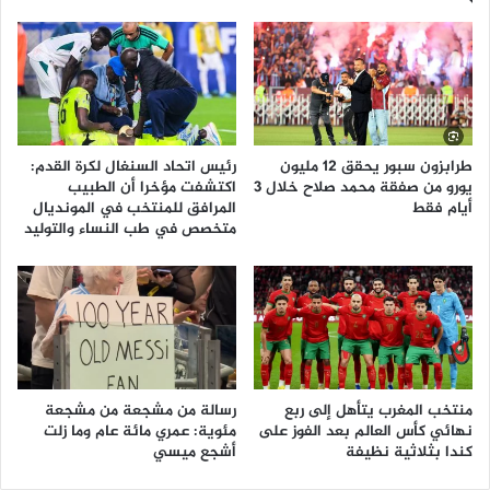
طرابزون سبور يحقق 12 مليون
رئيس اتحاد السنغال لكرة القدم:
يورو من صفقة محمد صلاح خلال 3
اكتشفت مؤخرا أن الطبيب
أيام فقط
المرافق للمنتخب في المونديال
متخصص في طب النساء والتوليد
منتخب المغرب يتأهل إلى ربع
رسالة من مشجعة من مشجعة
نهائي كأس العالم بعد الفوز على
مئوية: عمري مائة عام وما زلت
كندا بثلاثية نظيفة
أشجع ميسي