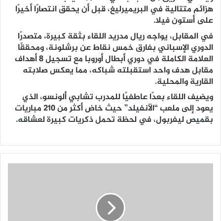
هزائم متتالية في البريميرليغ، قبل أن يحقق انتصارًا أخيرًا
على أستون فيلا.
في المقابل، يواجه ريال مدريد اللقاء بثقة كبيرة، متصدرًا
الدوري الإسباني بفارق خمس نقاط عن برشلونة، ومحققًا
العلامة الكاملة في دوري أبطال أوروبا مع تسجيل 8 أهداف
مقابل هدف واحد استقبلته شباكه، مما يعكس صلابته
القارية والمحلية.
ويضيف اللقاء بعدًا عاطفيًا للمدرب تشابي ألونسو، الذي
يعود إلى ملعب “الآنفيلد” حيث خاض أكثر من 210 مباريات
بقميص ليفربول، في لحظة تحمل ذكريات كبيرة لعشاقه.