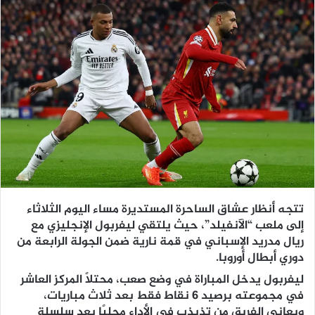
تتجه أنظار عشاق الساحرة المستديرة مساء اليوم الثلاثاء
إلى ملعب “الآنفيلد”، حيث يلتقي ليفربول الإنجليزي مع
ريال مدريد الإسباني في قمة نارية ضمن الجولة الرابعة من
دوري أبطال أوروبا.
ليفربول يدخل المباراة في وضع صعب، محتلاً المركز العاشر
في مجموعته برصيد 6 نقاط فقط بعد ثلاث مباريات،
ويعاني الفريق من تذبذب في الأداء محليًا بعد سلسلة