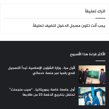
اترك تعليقاً
يجب أنت تكون
مسجل الدخول
لتضيف تعليقاً.
الأكثر قراءة هذا الأسبوع
لأول مرة.. وزارة الشؤون الإسلامية تبدأ التسجيل
للحج رقميا عبر منصة خدماتي
أول جامعة خاصة بموريتانيا.. “سيب منجمنت”
تحتفل بتخريج الدفعة 23 من طلابها