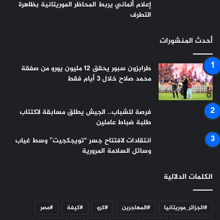
إعلام ألماني يربط المحاظر الموريتانية بظاهرة
التطرف
أحدث المنشورات
طرابزون سبور يحقق 12 مليون يورو من صفقة
محمد صلاح خلال 3 أيام فقط
فرصة للشباب.. الجيش يطلق مسابقة لاكتتاب
طلبة ضباط عاملين
انتقادات لافتتاح جسر “تويجكجيت” وسط غياب
وسائل السلامة المرورية
الكلمات الدلالية
#الجزائر_موريتانيا
#المهاجرين
#كرو
#كيفة
#مصر