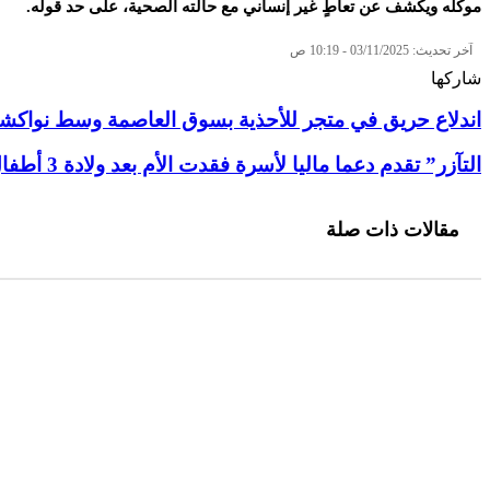
موكله ويكشف عن تعاطٍ غير إنساني مع حالته الصحية، على حد قوله.
آخر تحديث: 03/11/2025 - 10:19 ص
شاركها
تويتر
طباعة
تيلقرام
سكايب
لينكدإن
واتساب
ماسنجر
ماسنجر
فيسبوك
مشاركة
اندلاع حريق في متجر للأحذية بسوق العاصمة وسط نواك
عبر
البريد
التآزر” تقدم دعما ماليا لأسرة فقدت الأم بعد ولادة 3 أطفال توائم
مقالات ذات صلة