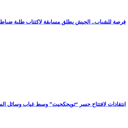
فرصة للشباب.. الجيش يطلق مسابقة لاكتتاب طلبة ضباط 
انتقادات لافتتاح جسر “تويجكجيت” وسط غياب وسائل السل