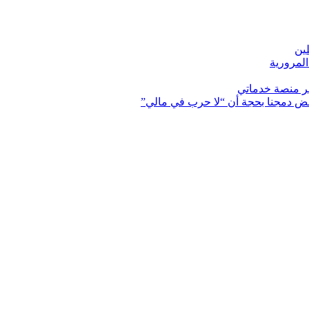
ين
لمرورية
عبر منصة خدماتي
ض دمجنا بحجة أن “لا حرب في مالي”