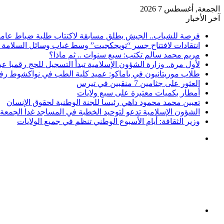
الجمعة, أغسطس 7 2026
آخر الأخبار
فرصة للشباب.. الجيش يطلق مسابقة لاكتتاب طلبة ضباط عامل
انتقادات لافتتاح جسر “تويجكجيت” وسط غياب وسائل السلامة ا
مريم محمد سالم تكتب: سبع سنوات .. ثم ماذا؟
لأول مرة.. وزارة الشؤون الإسلامية تبدأ التسجيل للحج رقميا 
طلاب موريتانيون في باماكو: عميد كلية الطب في نواكشوط رف
العثور على جثامين 7 منقبين في تيرس
أمطار بكميات معتبرة على سبع ولايات
تعيين محمد محمود داهي رئيسا للجنة الوطنية لحقوق الإنسان
الشؤون الإسلامية تدعو لتوحيد الخطبة في المساجد غدا الجمعة
وزير الثقافة: أيام الأسبوع الوطني تنظم في جميع الولايات
القائمة
بحث
عن