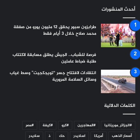
أحدث المنشورات
طرابزون سبور يحقق 12 مليون يورو من صفقة
محمد صلاح خلال 3 أيام فقط
فرصة للشباب.. الجيش يطلق مسابقة لاكتتاب
طلبة ضباط عاملين
انتقادات لافتتاح جسر “تويجكجيت” وسط غياب
وسائل السلامة المرورية
الكلمات الدلالية
#الجزائر_موريتانيا
#المهاجرين
#كرو
#كيفة
#مصر
أسعار الذهب
أمريكا
اسلايدر
حك
ذ
سلايدر