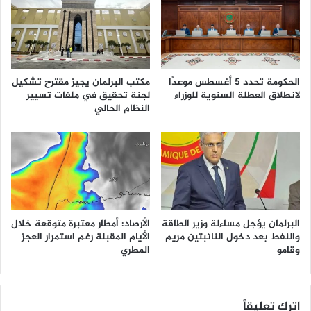
الحكومة تحدد 5 أغسطس موعدًا
مكتب البرلمان يجيز مقترح تشكيل
لانطلاق العطلة السنوية للوزراء
لجنة تحقيق في ملفات تسيير
النظام الحالي
البرلمان يؤجل مساءلة وزير الطاقة
الأرصاد: أمطار معتبرة متوقعة خلال
والنفط بعد دخول النائبتين مريم
الأيام المقبلة رغم استمرار العجز
وقامو
المطري
اترك تعليقاً