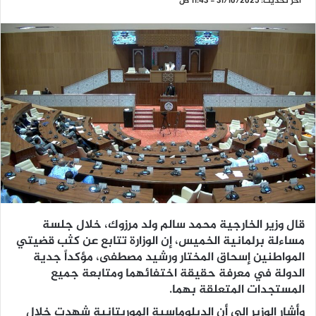
آخر تحديث: 31/10/2025 - 11:43 ص
قال وزير الخارجية محمد سالم ولد مرزوك، خلال جلسة
مساءلة برلمانية الخميس، إن الوزارة تتابع عن كثب قضيتي
المواطنين إسحاق المختار ورشيد مصطفى، مؤكداً جدية
الدولة في معرفة حقيقة اختفائهما ومتابعة جميع
المستجدات المتعلقة بهما.
وأشار الوزير إلى أن الدبلوماسية الموريتانية شهدت خلال