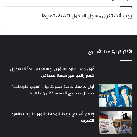
يجب أنت تكون
مسجل الدخول
لتضيف تعليقاً.
الأكثر قراءة هذا الأسبوع
لأول مرة.. وزارة الشؤون الإسلامية تبدأ التسجيل
للحج رقميا عبر منصة خدماتي
أول جامعة خاصة بموريتانيا.. “سيب منجمنت”
تحتفل بتخريج الدفعة 23 من طلابها
إعلام ألماني يربط المحاظر الموريتانية بظاهرة
التطرف