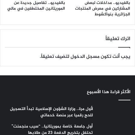
بالفيديو.. مداخلات لبعض
بالفيديو.. تفاصيل جديدة عن
المشاركين في معرض المنتجات
الموريتانين المختطفين في مالي
الجزائرية بنواكشوط
اترك تعليقاً
يجب أنت تكون
مسجل الدخول
لتضيف تعليقاً.
الأكثر قراءة هذا الأسبوع
لأول مرة.. وزارة الشؤون الإسلامية تبدأ التسجيل
للحج رقميا عبر منصة خدماتي
أول جامعة خاصة بموريتانيا.. “سيب منجمنت”
تحتفل بتخريج الدفعة 23 من طلابها