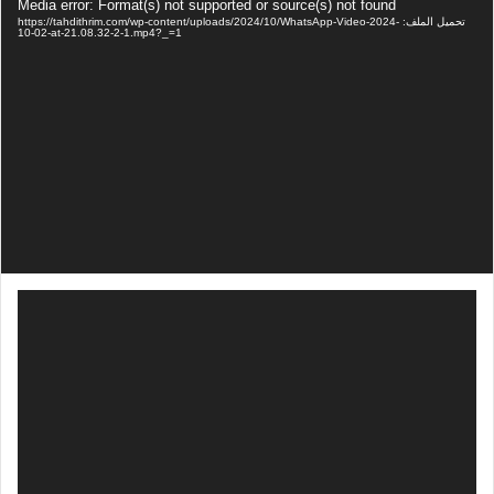
مشغل
Media error: Format(s) not supported or source(s) not found
الفيديو
تحميل الملف: https://tahdithrim.com/wp-content/uploads/2024/10/WhatsApp-Video-2024-
10-02-at-21.08.32-2-1.mp4?_=1
مشغل
الفيديو