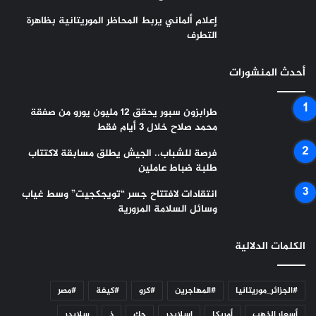
إعلام ألماني يربط المحاظر الموريتانية بظاهرة
التطرف
أحدث المنشورات
طرابزون سبور يحقق 12 مليون يورو من صفقة
محمد صلاح خلال 3 أيام فقط
فرصة للشباب.. الجيش يطلق مسابقة لاكتتاب
طلبة ضباط عاملين
انتقادات لافتتاح جسر “تويجكجيت” وسط غياب
وسائل السلامة المرورية
الكلمات الدلالية
#الجزائر_موريتانيا
#المهاجرين
#كرو
#كيفة
#مصر
أسعار الذهب
أمريكا
اسلايدر
حك
ذ
سلايدر