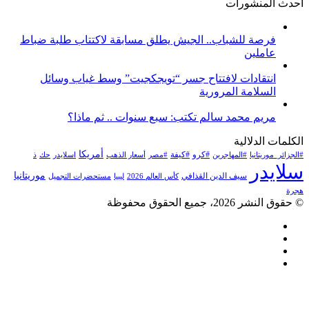
أحدث المنشورات
فرصة للشباب.. الجيش يطلق مسابقة لاكتتاب طلبة ضباط
عاملين
انتقادات لافتتاح جسر “تويجكجيت” وسط غياب وسائل
السلامة المرورية
مريم محمد سالم تكتب: سبع سنوات .. ثم ماذا؟
الكلمات الدلالية
أمريكا
#كرو
#كيفة
#الجزائر_موريتانيا
#المهاجرين
#مصر
أسعار الذهب
اسلايدر
حك
ذ
سلايدر
موريتانيا
سيف الدين القذافي
كأس العالم 2026
ليبيا
مستحضرات التجميل
هجرة
© حقوق النشر 2026، جميع الحقوق محفوظة
فيسبوك
تويتر
يوتيوب
انستقرام
زر
تويتر
تيلقرام
لينكدإن
واتساب
فيسبوك
الذهاب