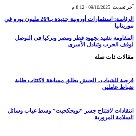
آخر تحديث: 09/10/2025 - 8:12 م
الرئاسة: استثمارات أوروبية جديدة بـ269 مليون يورو في
موريتانيا
المقاومة تشيد بجهود قطر ومصر وتركيا في التوصل
لوقف الحرب وتبادل الأسرى
مقالات ذات صلة
فرصة للشباب.. الجيش يطلق مسابقة لاكتتاب طلبة
ضباط عاملين
انتقادات لافتتاح جسر “تويجكجيت” وسط غياب وسائل
السلامة المرورية