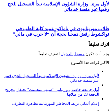
لأول مرة.. وزارة الشؤون الإسلامية تبدأ التسجيل للحج
رقميا عبر منصة خدماتي
طلاب موريتانيون في باماكو: عميد كلية الطب في
نواكشوط رفض دمجنا بحجة أن “لا حرب في مالي”
اترك تعليقاً
يجب أنت تكون
مسجل الدخول
لتضيف تعليقاً.
الأكثر قراءة هذا الأسبوع
لأول مرة.. وزارة الشؤون الإسلامية تبدأ التسجيل للحج رقميا
عبر منصة خدماتي
أول جامعة خاصة بموريتانيا.. “سيب منجمنت” تحتفل بتخريج
الدفعة 23 من طلابها
إعلام ألماني يربط المحاظر الموريتانية بظاهرة التطرف