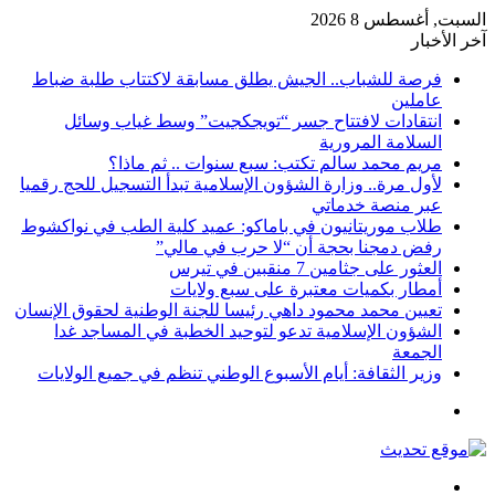
السبت, أغسطس 8 2026
آخر الأخبار
فرصة للشباب.. الجيش يطلق مسابقة لاكتتاب طلبة ضباط
عاملين
انتقادات لافتتاح جسر “تويجكجيت” وسط غياب وسائل
السلامة المرورية
مريم محمد سالم تكتب: سبع سنوات .. ثم ماذا؟
لأول مرة.. وزارة الشؤون الإسلامية تبدأ التسجيل للحج رقميا
عبر منصة خدماتي
طلاب موريتانيون في باماكو: عميد كلية الطب في نواكشوط
رفض دمجنا بحجة أن “لا حرب في مالي”
العثور على جثامين 7 منقبين في تيرس
أمطار بكميات معتبرة على سبع ولايات
تعيين محمد محمود داهي رئيسا للجنة الوطنية لحقوق الإنسان
الشؤون الإسلامية تدعو لتوحيد الخطبة في المساجد غدا
الجمعة
وزير الثقافة: أيام الأسبوع الوطني تنظم في جميع الولايات
القائمة
بحث