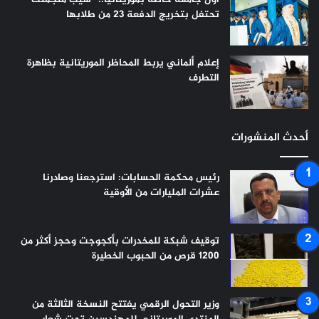
تحتفل بتخريج الدفعة 23 من طلابها
إعلام ألماني يربط المحاظر الموريتانية بظاهرة
التطرف
أحدث المنشورات
رئيس محكمة الحسابات: استرجعنا وصادرنا
عشرات المليارات من الأوقية
توقيف شبكة للمخدرات بأكجوجت وحجز أكثر من
1200 قرص من الحبوب الخطيرة
وزير التحول الرقمي يفتتح النسخة الثالثة من