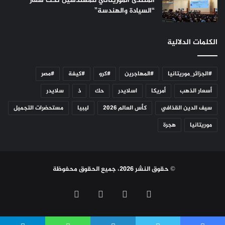
المنتدى الموريتاني للمهندسين تحت شعار
“السيادة والهندسة”
الكلمات الدلالية
#الجزائر_موريتانيا
#المهاجرين
#كرو
#كيفة
#مصر
أسعار الذهب
أمريكا
اسلايدر
حك
ذ
سلايدر
سيف الدين القذافي
كأس العالم 2026
ليبيا
مستحضرات التجميل
موريتانيا
هجرة
© حقوق النشر 2026، جميع الحقوق محفوظة
فيسبوك
تويتر
يوتيوب
انستقرام