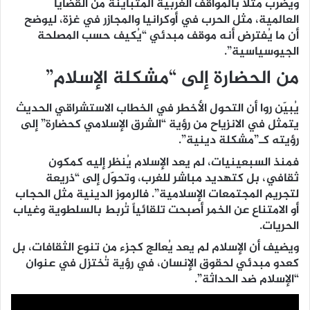
ويضرب مثلاً بالمواقف الغربية المتباينة من القضايا
العالمية، مثل الحرب في أوكرانيا والمجازر في غزة، ليوضح
أن ما يُفترض أنه موقف مبدئي “يُكيف حسب المصلحة
الجيوسياسية”.
من الحضارة إلى “مشكلة الإسلام”
يُبيّن روا أن التحول الأخطر في الخطاب الاستشراقي الحديث
يتمثل في الانزياح من رؤية “الشرق الإسلامي كحضارة” إلى
رؤيته كـ”مشكلة دينية”.
فمنذ السبعينيات، لم يعد الإسلام يُنظر إليه كمكون
ثقافي، بل كتهديد مباشر للغرب، وتحوّل إلى “ذريعة
لتجريم المجتمعات الإسلامية”. فالرموز الدينية مثل الحجاب
أو الامتناع عن الخمر أصبحت تلقائياً تُربط بالسلطوية وغياب
الحريات.
ويضيف أن الإسلام لم يعد يُعالج كجزء من تنوع الثقافات، بل
كعدو مبدئي لحقوق الإنسان، في رؤية تُختزل في عنوان
“الإسلام ضد الحداثة”.