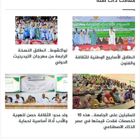
مقالات ذات صلة
نواكشوط.. انطلاق النسخة
الرابعة من مهرجان التيدينيت
انطلاق الأسابيع الوطنية للثقافة
الدولي
والفنون
للمقبلين على الجامعة.. هذه 10
ولد مدو: الثقافة حصن للهوية
تخصصات فقدت قيمتها في عصر
والأدب أداة أساسية لحماية
الذكاء الاصطناعي