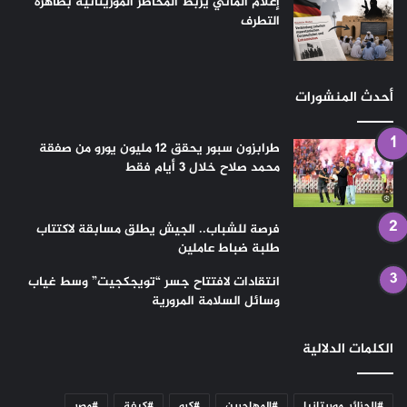
إعلام ألماني يربط المحاظر الموريتانية بظاهرة
التطرف
أحدث المنشورات
طرابزون سبور يحقق 12 مليون يورو من صفقة
محمد صلاح خلال 3 أيام فقط
فرصة للشباب.. الجيش يطلق مسابقة لاكتتاب
طلبة ضباط عاملين
انتقادات لافتتاح جسر “تويجكجيت” وسط غياب
وسائل السلامة المرورية
الكلمات الدلالية
#الجزائر_موريتانيا
#المهاجرين
#كرو
#كيفة
#مصر