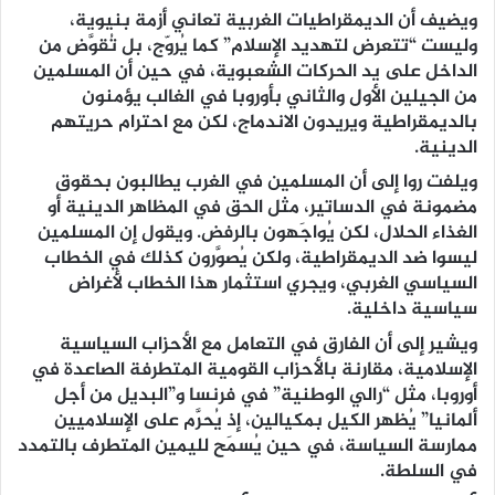
ويضيف أن الديمقراطيات الغربية تعاني أزمة بنيوية،
وليست “تتعرض لتهديد الإسلام” كما يُروّج، بل تُقوَّض من
الداخل على يد الحركات الشعبوية، في حين أن المسلمين
من الجيلين الأول والثاني بأوروبا في الغالب يؤمنون
بالديمقراطية ويريدون الاندماج، لكن مع احترام حريتهم
الدينية.
ويلفت روا إلى أن المسلمين في الغرب يطالبون بحقوق
مضمونة في الدساتير، مثل الحق في المظاهر الدينية أو
الغذاء الحلال، لكن يُواجَهون بالرفض. ويقول إن المسلمين
ليسوا ضد الديمقراطية، ولكن يُصوَّرون كذلك في الخطاب
السياسي الغربي، ويجري استثمار هذا الخطاب لأغراض
سياسية داخلية.
ويشير إلى أن الفارق في التعامل مع الأحزاب السياسية
الإسلامية، مقارنة بالأحزاب القومية المتطرفة الصاعدة في
أوروبا، مثل “رالي الوطنية” في فرنسا و”البديل من أجل
ألمانيا” يُظهر الكيل بمكيالين، إذ يُحرَّم على الإسلاميين
ممارسة السياسة، في حين يُسمَح لليمين المتطرف بالتمدد
في السلطة.