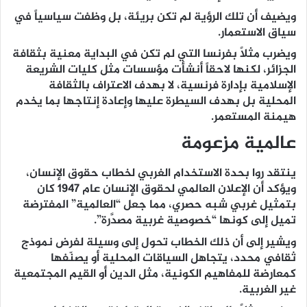
ويضيف أن تلك الرؤية لم تكن بريئة، بل وظفت سياسياً في
سياق الاستعمار.
ويضرب مثلاً بفرنسا التي لم تكن في البداية معنية بثقافة
الجزائر، لكنها لاحقاً أنشأت مؤسسات مثل كليات الشريعة
الإسلامية بإدارة فرنسية، لا بهدف الاعتراف بالثقافة
المحلية بل بهدف السيطرة عليها وإعادة إنتاجها بما يخدم
هيمنة المستعمر.
عالمية مزعومة
ينتقد روا بحدة الاستخدام الغربي لخطاب حقوق الإنسان،
ويؤكد أن الإعلان العالمي لحقوق الإنسان عام 1947 كان
بتمثيل غربي شبه حصري، مما جعل “العالمية” المفترضة
تميل إلى كونها “خصوصية غربية مصدَّرة”.
ويشير إلى أن ذلك الخطاب تحول إلى وسيلة لفرض نموذج
ثقافي محدد، يتجاهل السياقات المحلية أو يصنّفها
كمعارضة للمفاهيم الكونية، مثل الدين أو القيم المجتمعية
غير الغربية.