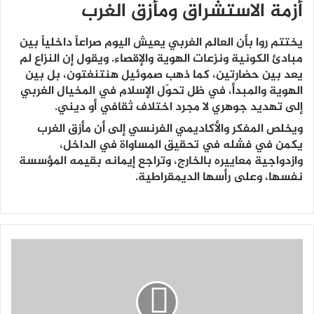
أزمة الاستشراق ومأزق الغرب
يختتم روا بأن العالم الغربي يعيش اليوم صراعاً داخلياً بين
مبادئ الكونية ونزعات الهوية والإقصاء. ويقول إن النزاع لم
يعد بين حضارتين، كما ذهب صموئيل هنتنغتون، بل بين
الهوية والمبدأ، في ظل تحوّل الإسلام في المخيال الغربي
إلى تهديد جوهري لا مجرد اختلاف ثقافي أو ديني.
ويخلص المفكر والأكاديمي الفرنسي إلى أن مأزق الغرب
يكمن في فشله في تحقيق المساواة في الداخل،
وازدواجية معاييره بالخارج، وتراجع إيمانه بقيمه المؤسسة
نفسها، وعلى رأسها الديمقراطية.