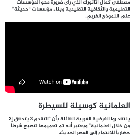
مصطفى كمال أتاتورك الذي رأى ضرورة محو المؤسسات
التعليمية والثقافية التقليدية وبناء مؤسسات “حديثة”
على النموذج الغربي.
العلمانية كوسيلة للسيطرة
ينتقد روا الفرضية الغربية القائلة بأن “التقدم لا يتحقق إلا
من خلال العلمانية” ويعتبر أنه تم تعميمها لتصبح شرطاً
حضارياً للانتماء إلى العصر الحديث.