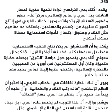
360.
يقدم الأكاديمي الفرنسي قراءة نقدية جذرية لمسار
العلاقة بين الغرب والعالم الإسلامي، مركزاً على تطور
مفهوم الاستشراق وتحولاته، ودور الخطاب الغربي في إنتاج
تصورات سلبية عن الإسلام والمسلمين، واستخدامه مفاهيم
مثل التقدم وحقوق الإنسان كأدوات استعمارية مغطاة
بغلاف أخلاقي.
يؤكد روا أن الاستشراق لم يكن نتاج الحقبة الاستعمارية
فقط، بل سبقها بكثير. فقد نشأ أواخر القرن الـ18 كمجال
معرفي أكاديمي يتمحور حول دراسة “الشرق” بوصفه حضارة
متميزة. وكان أول المستشرقين في أوروبا من المعجبين
بالحضارة الإسلامية، ولكنهم نظروا إليها كماضٍ مجيد فقد
صلته بالحاضر.
ويرى أن تلك النظرة تغلغلت في الخطاب الغربي، إذ اعتُبر أن
العالم الإسلامي “فاته ركب التقدم والعلمانية” وأن عليه أن
يبدأ من جديد، وأن يتعلم من الغرب مسار “الحداثة”.
ويشير روا إلى أن هذا التوجه لم يقتصر على الغرب، بل تبناه
عدد من القادة السياسيين في العالم الإسلامي، مثل