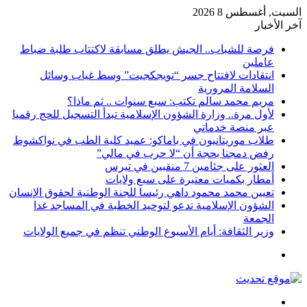
السبت, أغسطس 8 2026
آخر الأخبار
فرصة للشباب.. الجيش يطلق مسابقة لاكتتاب طلبة ضباط
عاملين
انتقادات لافتتاح جسر “تويجكجيت” وسط غياب وسائل
السلامة المرورية
مريم محمد سالم تكتب: سبع سنوات .. ثم ماذا؟
لأول مرة.. وزارة الشؤون الإسلامية تبدأ التسجيل للحج رقميا
عبر منصة خدماتي
طلاب موريتانيون في باماكو: عميد كلية الطب في نواكشوط
رفض دمجنا بحجة أن “لا حرب في مالي”
العثور على جثامين 7 منقبين في تيرس
أمطار بكميات معتبرة على سبع ولايات
تعيين محمد محمود داهي رئيسا للجنة الوطنية لحقوق الإنسان
الشؤون الإسلامية تدعو لتوحيد الخطبة في المساجد غدا
الجمعة
وزير الثقافة: أيام الأسبوع الوطني تنظم في جميع الولايات
القائمة
بحث