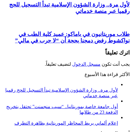
لأول مرة.. وزارة الشؤون الإسلامية تبدأ التسجيل للحج
رقميا عبر منصة خدماتي
طلاب موريتانيون في باماكو: عميد كلية الطب في
نواكشوط رفض دمجنا بحجة أن “لا حرب في مالي”
اترك تعليقاً
يجب أنت تكون
مسجل الدخول
لتضيف تعليقاً.
الأكثر قراءة هذا الأسبوع
لأول مرة.. وزارة الشؤون الإسلامية تبدأ التسجيل للحج رقميا
عبر منصة خدماتي
أول جامعة خاصة بموريتانيا.. “سيب منجمنت” تحتفل بتخريج
الدفعة 23 من طلابها
إعلام ألماني يربط المحاظر الموريتانية بظاهرة التطرف