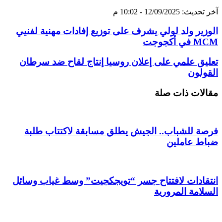
آخر تحديث: 12/09/2025 - 10:02 م
الوزير ولد لولي يشرف على توزيع إفادات مهنية لفنيي
MCM في أكجوجت
تعليق علمي على إعلان روسيا إنتاج لقاح ضد سرطان
القولون
مقالات ذات صلة
فرصة للشباب.. الجيش يطلق مسابقة لاكتتاب طلبة
ضباط عاملين
انتقادات لافتتاح جسر “تويجكجيت” وسط غياب وسائل
السلامة المرورية