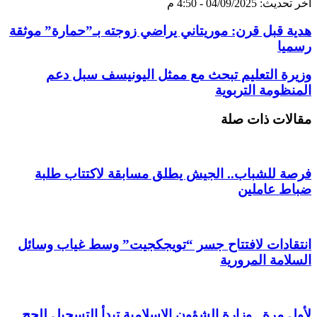
آخر تحديث: 04/09/2025 - 4:50 م
هدية قبل قرن: موريتاني يراضي زوجته بـ”حمارة” موثقة
رسميا
وزيرة التعليم تبحث مع ممثل اليونيسف سبل دعم
المنظومة التربوية
مقالات ذات صلة
فرصة للشباب.. الجيش يطلق مسابقة لاكتتاب طلبة
ضباط عاملين
انتقادات لافتتاح جسر “تويجكجيت” وسط غياب وسائل
السلامة المرورية
لأول مرة.. وزارة الشؤون الإسلامية تبدأ التسجيل للحج