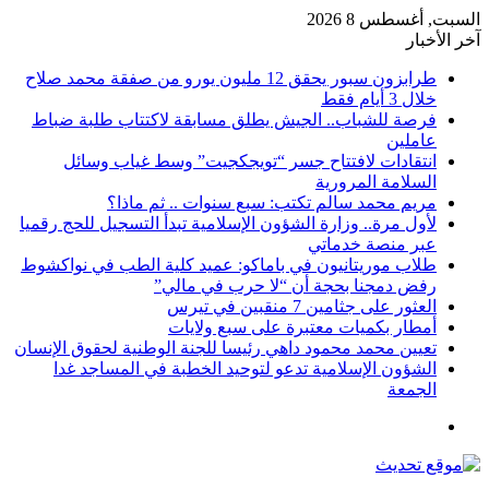
السبت, أغسطس 8 2026
آخر الأخبار
طرابزون سبور يحقق 12 مليون يورو من صفقة محمد صلاح
خلال 3 أيام فقط
فرصة للشباب.. الجيش يطلق مسابقة لاكتتاب طلبة ضباط
عاملين
انتقادات لافتتاح جسر “تويجكجيت” وسط غياب وسائل
السلامة المرورية
مريم محمد سالم تكتب: سبع سنوات .. ثم ماذا؟
لأول مرة.. وزارة الشؤون الإسلامية تبدأ التسجيل للحج رقميا
عبر منصة خدماتي
طلاب موريتانيون في باماكو: عميد كلية الطب في نواكشوط
رفض دمجنا بحجة أن “لا حرب في مالي”
العثور على جثامين 7 منقبين في تيرس
أمطار بكميات معتبرة على سبع ولايات
تعيين محمد محمود داهي رئيسا للجنة الوطنية لحقوق الإنسان
الشؤون الإسلامية تدعو لتوحيد الخطبة في المساجد غدا
الجمعة
القائمة