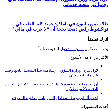
رقميا عبر منصة خدماتي
طلاب موريتانيون في باماكو: عميد كلية الطب في
نواكشوط رفض دمجنا بحجة أن “لا حرب في مالي”
اترك تعليقاً
يجب أنت تكون
مسجل الدخول
لتضيف تعليقاً.
الأكثر قراءة هذا الأسبوع
لأول مرة.. وزارة الشؤون الإسلامية تبدأ التسجيل للحج رقميا
عبر منصة خدماتي
أول جامعة خاصة بموريتانيا.. “سيب منجمنت” تحتفل بتخريج
الدفعة 23 من طلابها
إعلام ألماني يربط المحاظر الموريتانية بظاهرة التطرف
أحدث المنشورات