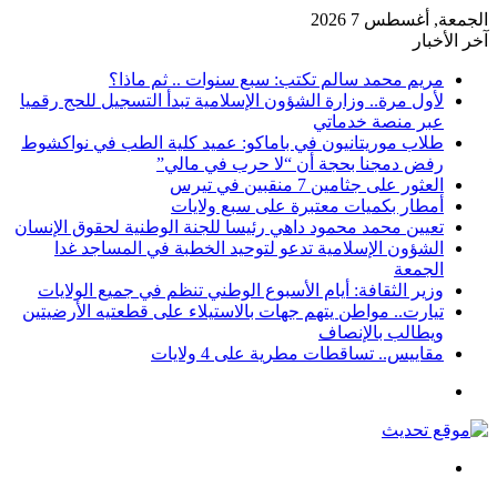
الجمعة, أغسطس 7 2026
آخر الأخبار
مريم محمد سالم تكتب: سبع سنوات .. ثم ماذا؟
لأول مرة.. وزارة الشؤون الإسلامية تبدأ التسجيل للحج رقميا
عبر منصة خدماتي
طلاب موريتانيون في باماكو: عميد كلية الطب في نواكشوط
رفض دمجنا بحجة أن “لا حرب في مالي”
العثور على جثامين 7 منقبين في تيرس
أمطار بكميات معتبرة على سبع ولايات
تعيين محمد محمود داهي رئيسا للجنة الوطنية لحقوق الإنسان
الشؤون الإسلامية تدعو لتوحيد الخطبة في المساجد غدا
الجمعة
وزير الثقافة: أيام الأسبوع الوطني تنظم في جميع الولايات
تيارت.. مواطن يتهم جهات بالاستيلاء على قطعتيه الأرضيتين
ويطالب بالإنصاف
مقاييس.. تساقطات مطرية على 4 ولايات
القائمة
بحث
عن