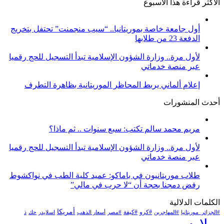
الأكثر قراءة هذا الأسبوع
أول جامعة خاصة بموريتانيا.. “سيب منجمنت” تحتفل بتخريج
الدفعة 23 من طلابها
لأول مرة.. وزارة الشؤون الإسلامية تبدأ التسجيل للحج رقميا
عبر منصة خدماتي
إعلام ألماني يربط المحاظر الموريتانية بظاهرة التطرف
أحدث المنشورات
مريم محمد سالم تكتب: سبع سنوات .. ثم ماذا؟
لأول مرة.. وزارة الشؤون الإسلامية تبدأ التسجيل للحج رقميا
عبر منصة خدماتي
طلاب موريتانيون في باماكو: عميد كلية الطب في نواكشوط
رفض دمجنا بحجة أن “لا حرب في مالي”
الكلمات الدلالية
أمريكا
#كرو
#كيفة
#الجزائر_موريتانيا
#المهاجرين
#مصر
أسعار الذهب
اسلايدر
حك
ذ