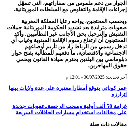
الجوار من دعم ملموس من سفاراتهم، التي تسهّل
إجراءات الإقامة والتفاوض مع السلطات الموريتانية.
وبحسب المحتجين، يواجه رعايا المملكة المغربية
صعوبات متزايدة بعد تشديد الحكومة الموريتانية حملات
التفتيش والترحيل بحق الأجانب غير النظاميين. وأكد
المحتجون أن ارتفاع رسوم الإقامة السنوية وغياب أي
تدخل رسمي من الرباط زاد من تأزيم أوضاعهم
الاجتماعية والاقتصادية، ما دفعهم للمطالبة بفتح حوار
دبلوماسي بين البلدين يحترم سيادة القانون ويحمي
حقوق المهاجرين.
آخر تحديث: 30/07/2025 - 12:01 م
عمر كوناتي يتوقع أمطارا معتبرة على عدة ولايات بينها
اترارزه
غرامة 50 ألف أوقية وسحب الرخصة..عقوبات جديدة
على مخالفات استخدام مسارات الحافلات السريعة
مقالات ذات صلة