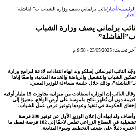
الرئيسية
/
أخبار
/
نائب برلماني يصف وزارة الشباب ب”الفاشلة”
أخبار
نائب برلماني يصف وزارة الشباب
ب”الفاشلة”
آخر تحديث: 23/05/2025 - 9:58 م
وجّه النائب البرلماني إسلكو ولد ابهاه انتقادات لاذعة لبرامج وزارة
تمكين الشباب والتشغيل والرياضة والخدمة المدنية، واصفًا إياها
بـ”الفاشلة”، وذلك خلال جلسة مساءلة للوزير المعني.
وقال النائب إن الوزارة استفادت من ميزانية تجاوزت 15 مليار أوقية
قديمة دون أن تُظهر نتائج ملموسة على أرض الواقع، مشيرًا إلى
إخفاق الحكومة في تنفيذ وعودها بتوفير فرص عمل للشباب.
وأضاف ولد ابهاه أن إعلان الوزير الأول عن توفير 200 فرصة
تشغيلية في القطاع الزراعي تقلّص لاحقًا إلى 102 فرصة فقط، ما
اعتبره دليلاً على ضعف التخطيط وسوء المتابعة.