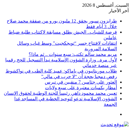
السبت, أغسطس 8 2026
آخر الأخبار
طرابزون سبور يحقق 12 مليون يورو من صفقة محمد صلاح
خلال 3 أيام فقط
فرصة للشباب.. الجيش يطلق مسابقة لاكتتاب طلبة ضباط
عاملين
انتقادات لافتتاح جسر “تويجكجيت” وسط غياب وسائل
السلامة المرورية
مريم محمد سالم تكتب: سبع سنوات .. ثم ماذا؟
لأول مرة.. وزارة الشؤون الإسلامية تبدأ التسجيل للحج رقميا
عبر منصة خدماتي
طلاب موريتانيون في باماكو: عميد كلية الطب في نواكشوط
رفض دمجنا بحجة أن “لا حرب في مالي”
العثور على جثامين 7 منقبين في تيرس
أمطار بكميات معتبرة على سبع ولايات
تعيين محمد محمود داهي رئيسا للجنة الوطنية لحقوق الإنسان
الشؤون الإسلامية تدعو لتوحيد الخطبة في المساجد غدا
الجمعة
القائمة