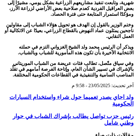
شهرية، وتابعت تنفيذ مشاريعهم الزراعية بشكل يومي، مشيرًا إلى
بعض العراقيل الفردية كعدم صلاحية بعض الأراضي لزراعة الأرز،
ومؤكدًا استمرار المتابعة حتى فترة الحصاد.
وختم الوزير بالقول إن الهدف هو تحويل هؤلاء الشباب إلى مقاولين
ناجحين يمثلون عماد النهوض بالقطاع الزراعي، بعيدًا عن الاتكالية أو
العمل النقابي.
ويذكر أن الرئيس محمد ولد الشيخ الغزواني التزم في حملته
الانتخابية الأخيرة بأن تكون هذه المأمورية للشباب وبالشباب.
وفي سياق متّصل، تطالب فئات عريضة من الشباب الموريتاني
بالإشراك في تسيير الشأن العام، وإتاحة الفرصة أمامهم في تقلّد
المناصب السامية والتنفيذية في القطاعات الحكومية المختلفة.
آخر تحديث: 23/05/2025 - 9:58 م
ولد اجاي يصدر تعميما حول شراء واستخدام السيارات
الحكومية
رئيس حزب تواصل يطالب بإشراك الشباب في حوار
وطني شامل
مقالات ذات صلة