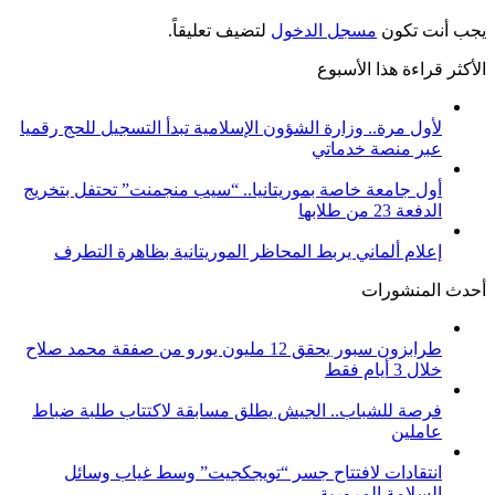
يجب أنت تكون
مسجل الدخول
لتضيف تعليقاً.
الأكثر قراءة هذا الأسبوع
لأول مرة.. وزارة الشؤون الإسلامية تبدأ التسجيل للحج رقميا
عبر منصة خدماتي
أول جامعة خاصة بموريتانيا.. “سيب منجمنت” تحتفل بتخريج
الدفعة 23 من طلابها
إعلام ألماني يربط المحاظر الموريتانية بظاهرة التطرف
أحدث المنشورات
طرابزون سبور يحقق 12 مليون يورو من صفقة محمد صلاح
خلال 3 أيام فقط
فرصة للشباب.. الجيش يطلق مسابقة لاكتتاب طلبة ضباط
عاملين
انتقادات لافتتاح جسر “تويجكجيت” وسط غياب وسائل
السلامة المرورية