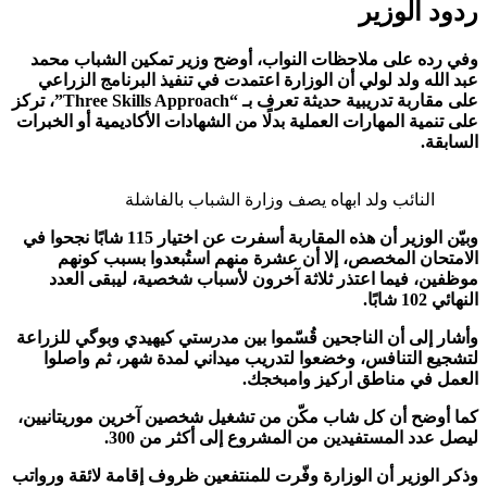
ردود الوزير
وفي رده على ملاحظات النواب، أوضح وزير تمكين الشباب محمد
عبد الله ولد لولي أن الوزارة اعتمدت في تنفيذ البرنامج الزراعي
على مقاربة تدريبية حديثة تعرف بـ “Three Skills Approach”، تركز
على تنمية المهارات العملية بدلًا من الشهادات الأكاديمية أو الخبرات
السابقة.
النائب ولد ابهاه يصف وزارة الشباب بالفاشلة
وبيّن الوزير أن هذه المقاربة أسفرت عن اختيار 115 شابًا نجحوا في
الامتحان المخصص، إلا أن عشرة منهم استُبعدوا بسبب كونهم
موظفين، فيما اعتذر ثلاثة آخرون لأسباب شخصية، ليبقى العدد
النهائي 102 شابًا.
وأشار إلى أن الناجحين قُسّموا بين مدرستي كيهيدي وبوگي للزراعة
لتشجيع التنافس، وخضعوا لتدريب ميداني لمدة شهر، ثم واصلوا
العمل في مناطق اركيز وامبخجك.
كما أوضح أن كل شاب مكّن من تشغيل شخصين آخرين موريتانيين،
ليصل عدد المستفيدين من المشروع إلى أكثر من 300.
وذكر الوزير أن الوزارة وفّرت للمنتفعين ظروف إقامة لائقة ورواتب