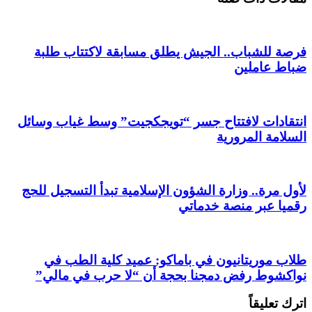
فرصة للشباب.. الجيش يطلق مسابقة لاكتتاب طلبة
ضباط عاملين
انتقادات لافتتاح جسر “تويجكجيت” وسط غياب وسائل
السلامة المرورية
لأول مرة.. وزارة الشؤون الإسلامية تبدأ التسجيل للحج
رقميا عبر منصة خدماتي
طلاب موريتانيون في باماكو: عميد كلية الطب في
نواكشوط رفض دمجنا بحجة أن “لا حرب في مالي”
اترك تعليقاً