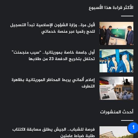
الأكثر قراءة هذا الأسبوع
لأول مرة.. وزارة الشؤون الإسلامية تبدأ التسجيل
للحج رقميا عبر منصة خدماتي
أول جامعة خاصة بموريتانيا.. “سيب منجمنت”
تحتفل بتخريج الدفعة 23 من طلابها
إعلام ألماني يربط المحاظر الموريتانية بظاهرة
التطرف
أحدث المنشورات
فرصة للشباب.. الجيش يطلق مسابقة لاكتتاب
طلبة ضباط عاملين