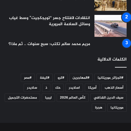
انتقادات لافتتاح جسر “تويجكجيت” وسط غياب
وسائل السلامة المرورية
مريم محمد سالم تكتب: سبع سنوات .. ثم ماذا؟
الكلمات الدلالية
#الجزائر_موريتانيا
#المهاجرين
#كرو
#كيفة
#مصر
أسعار الذهب
أمريكا
اسلايدر
حك
ذ
سلايدر
سيف الدين القذافي
كأس العالم 2026
ليبيا
مستحضرات التجميل
موريتانيا
هجرة