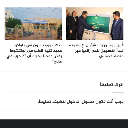
لأول مرة.. وزارة الشؤون الإسلامية
طلاب موريتانيون في باماكو:
تبدأ التسجيل للحج رقميا عبر
عميد كلية الطب في نواكشوط
منصة خدماتي
رفض دمجنا بحجة أن “لا حرب في
مالي”
اترك تعليقاً
يجب أنت تكون
مسجل الدخول
لتضيف تعليقاً.