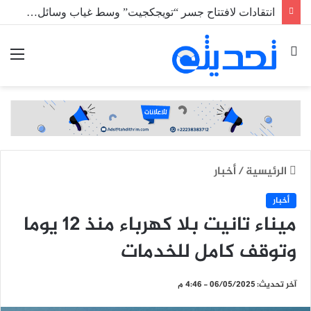
انتقادات لافتتاح جسر “تويجكجيت” وسط غياب وسائل السلامة المرورية
بحث
الق
عن
الرئيسية
/
أخبار
أخبار
ميناء تانيت بلا كهرباء منذ 12 يوما
وتوقف كامل للخدمات
آخر تحديث: 06/05/2025 - 4:46 م