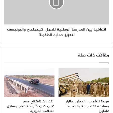
اتفاقية بين المدرسة الوطنية للعمل الاجتماعي واليونيسف
لتعزيز حماية الطفولة
مقالات ذات صلة
فرصة للشباب.. الجيش يطلق
انتقادات لافتتاح جسر
مسابقة لاكتتاب طلبة ضباط
“تويجكجيت” وسط غياب وسائل
عاملين
السلامة المرورية