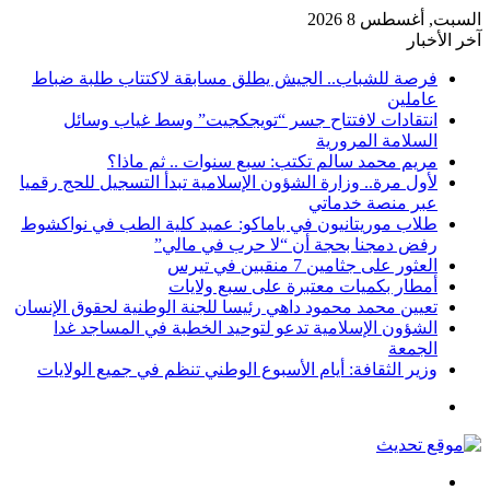
السبت, أغسطس 8 2026
آخر الأخبار
فرصة للشباب.. الجيش يطلق مسابقة لاكتتاب طلبة ضباط
عاملين
انتقادات لافتتاح جسر “تويجكجيت” وسط غياب وسائل
السلامة المرورية
مريم محمد سالم تكتب: سبع سنوات .. ثم ماذا؟
لأول مرة.. وزارة الشؤون الإسلامية تبدأ التسجيل للحج رقميا
عبر منصة خدماتي
طلاب موريتانيون في باماكو: عميد كلية الطب في نواكشوط
رفض دمجنا بحجة أن “لا حرب في مالي”
العثور على جثامين 7 منقبين في تيرس
أمطار بكميات معتبرة على سبع ولايات
تعيين محمد محمود داهي رئيسا للجنة الوطنية لحقوق الإنسان
الشؤون الإسلامية تدعو لتوحيد الخطبة في المساجد غدا
الجمعة
وزير الثقافة: أيام الأسبوع الوطني تنظم في جميع الولايات
القائمة
بحث