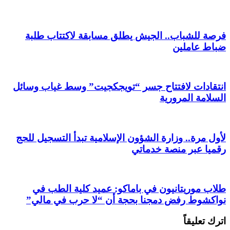
فرصة للشباب.. الجيش يطلق مسابقة لاكتتاب طلبة
ضباط عاملين
انتقادات لافتتاح جسر “تويجكجيت” وسط غياب وسائل
السلامة المرورية
لأول مرة.. وزارة الشؤون الإسلامية تبدأ التسجيل للحج
رقميا عبر منصة خدماتي
طلاب موريتانيون في باماكو: عميد كلية الطب في
نواكشوط رفض دمجنا بحجة أن “لا حرب في مالي”
اترك تعليقاً