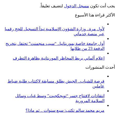
يجب أنت تكون
مسجل الدخول
لتضيف تعليقاً.
الأكثر قراءة هذا الأسبوع
لأول مرة.. وزارة الشؤون الإسلامية تبدأ التسجيل للحج رقميا
عبر منصة خدماتي
أول جامعة خاصة بموريتانيا.. “سيب منجمنت” تحتفل بتخريج
الدفعة 23 من طلابها
إعلام ألماني يربط المحاظر الموريتانية بظاهرة التطرف
أحدث المنشورات
فرصة للشباب.. الجيش يطلق مسابقة لاكتتاب طلبة ضباط
عاملين
انتقادات لافتتاح جسر “تويجكجيت” وسط غياب وسائل
السلامة المرورية
مريم محمد سالم تكتب: سبع سنوات .. ثم ماذا؟