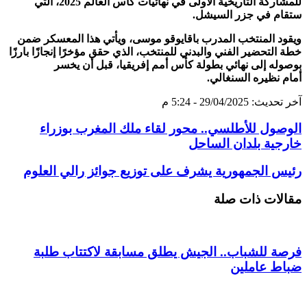
للمشاركة التاريخية الأولى في نهائيات كأس العالم 2025، التي
ستقام في جزر السيشل.
ويقود المنتخب المدرب باقايوقو موسى، ويأتي هذا المعسكر ضمن
خطة التحضير الفني والبدني للمنتخب، الذي حقق مؤخرًا إنجازًا بارزًا
بوصوله إلى نهائي بطولة كأس أمم إفريقيا، قبل أن يخسر
أمام نظيره السنغالي.
آخر تحديث: 29/04/2025 - 5:24 م
الوصول للأطلسي.. محور لقاء ملك المغرب بوزراء
خارجية بلدان الساحل
رئيس الجمهورية يشرف على توزيع جوائز رالي العلوم
مقالات ذات صلة
فرصة للشباب.. الجيش يطلق مسابقة لاكتتاب طلبة
ضباط عاملين