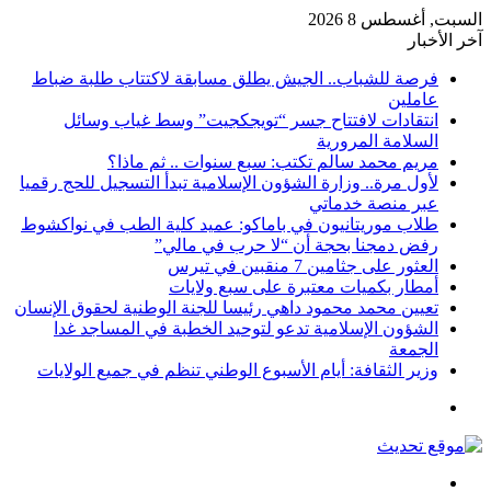
السبت, أغسطس 8 2026
آخر الأخبار
فرصة للشباب.. الجيش يطلق مسابقة لاكتتاب طلبة ضباط
عاملين
انتقادات لافتتاح جسر “تويجكجيت” وسط غياب وسائل
السلامة المرورية
مريم محمد سالم تكتب: سبع سنوات .. ثم ماذا؟
لأول مرة.. وزارة الشؤون الإسلامية تبدأ التسجيل للحج رقميا
عبر منصة خدماتي
طلاب موريتانيون في باماكو: عميد كلية الطب في نواكشوط
رفض دمجنا بحجة أن “لا حرب في مالي”
العثور على جثامين 7 منقبين في تيرس
أمطار بكميات معتبرة على سبع ولايات
تعيين محمد محمود داهي رئيسا للجنة الوطنية لحقوق الإنسان
الشؤون الإسلامية تدعو لتوحيد الخطبة في المساجد غدا
الجمعة
وزير الثقافة: أيام الأسبوع الوطني تنظم في جميع الولايات
القائمة
بحث