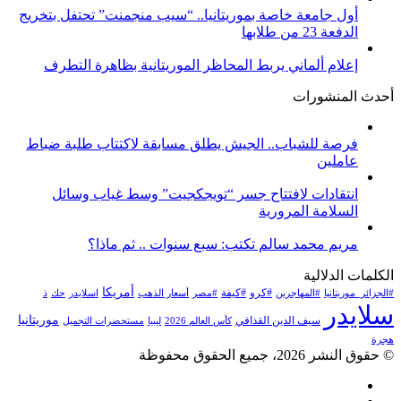
أول جامعة خاصة بموريتانيا.. “سيب منجمنت” تحتفل بتخريج
الدفعة 23 من طلابها
إعلام ألماني يربط المحاظر الموريتانية بظاهرة التطرف
أحدث المنشورات
فرصة للشباب.. الجيش يطلق مسابقة لاكتتاب طلبة ضباط
عاملين
انتقادات لافتتاح جسر “تويجكجيت” وسط غياب وسائل
السلامة المرورية
مريم محمد سالم تكتب: سبع سنوات .. ثم ماذا؟
الكلمات الدلالية
أمريكا
#كرو
#كيفة
#الجزائر_موريتانيا
#المهاجرين
#مصر
أسعار الذهب
اسلايدر
حك
ذ
سلايدر
موريتانيا
سيف الدين القذافي
كأس العالم 2026
ليبيا
مستحضرات التجميل
هجرة
© حقوق النشر 2026، جميع الحقوق محفوظة
فيسبوك