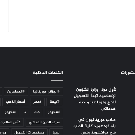
نشورات
الكلمات الدلالية
لأول مرة.. وزارة الشؤون
#الجزائر_موريتانيا
#المهاجرين
الإسلامية تبدأ التسجيل
للحج رقميا عبر منصة
#كيفة
#مصر
أسعار الذهب
خدماتي
اسلايدر
حك
ذ
سلايدر
طلاب موريتانيون في
سيف الدين القذافي
كأس العالم 2026
باماكو: عميد كلية الطب
في نواكشوط رفض
ليبيا
مستحضرات التجميل
موريت