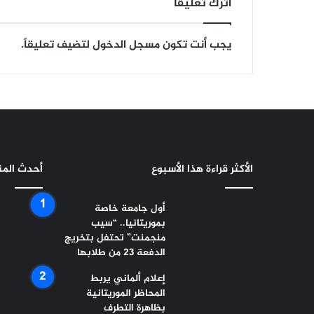
اترك تعليقاً
يجب أنت تكون
مسجل الدخول
لتضيف تعليقاً.
الأكثر قراءة هذا الأسبوع
أحدث الم
أول جامعة خاصة
بموريتانيا.. “سيب
منجمنت” تحتفل بتخريج
الدفعة 23 من طلابها
إعلام ألماني يربط
المحاظر الموريتانية
بظاهرة التطرف