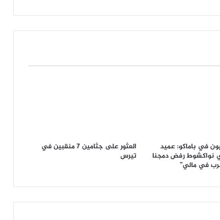
ون في باماكو: عميد
العثور على جثامين 7 منقبين في
 نواكشوط رفض دمجنا
تيرس
حرب في مالي”