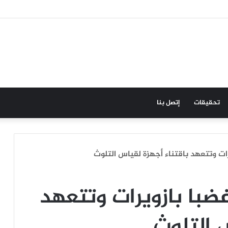
تحقيقات
إتصل بنا
رات وتتعهد باقتناء أجهزة لقياس التلوث
غضبا بازويرات وتتعهد
س التلوث