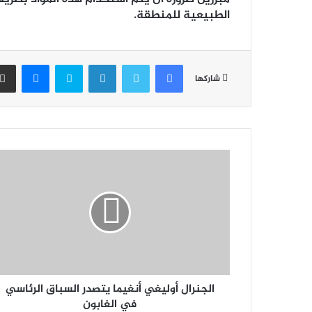
الطبيعية للمنطقة.
فيسبوك
تويتر
لينكدإن
سكايب
ماسن
شاركها
الجنرال أوليغي أنغيما يتصدر السباق الرئاسي
في الغابون