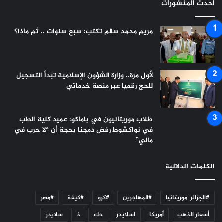
أحدث المنشورات
مريم محمد سالم تكتب: سبع سنوات .. ثم ماذا؟
لأول مرة.. وزارة الشؤون الإسلامية تبدأ التسجيل
للحج رقميا عبر منصة خدماتي
طلاب موريتانيون في باماكو: عميد كلية الطب
في نواكشوط رفض دمجنا بحجة أن “لا حرب في
مالي”
الكلمات الدلالية
#الجزائر_موريتانيا
#المهاجرين
#كرو
#كيفة
#مصر
أسعار الذهب
أمريكا
اسلايدر
حك
ذ
سلايدر