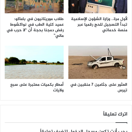
لأول مرة.. وزارة الشؤون الإسلامية
طلاب موريتانيون في باماكو:
تبدأ التسجيل للحج رقميا عبر
عميد كلية الطب في نواكشوط
منصة خدماتي
رفض دمجنا بحجة أن “لا حرب في
مالي”
العثور على جثامين 7 منقبين في
أمطار بكميات معتبرة على سبع
تيرس
ولايات
اترك تعليقاً
يجب أنت تكون
مسجل الدخول
لتضيف تعليقاً.