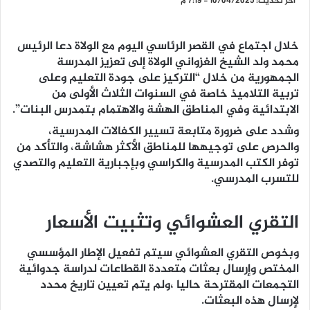
آخر تحديث: 10/04/2025 - 7:19 م
خلال اجتماع في القصر الرئاسي اليوم مع الولاة دعا الرئيس
محمد ولد الشيخ الغزواني الولاة إلى تعزيز المدرسة
الجمهورية من خلال “التركيز على جودة التعليم وعلى
تربية التلاميذ خاصة في السنوات الثلاث الأولى من
الابتدائية وفي المناطق الهشة والاهتمام بتمدرس البنات”.
وشدد على ضرورة متابعة تسيير الكفالات المدرسية،
والحرص على توجيهها للمناطق الأكثر هشاشة، والتأكد من
توفر الكتب المدرسية والكراسي وبإجبارية التعليم والتصدي
للتسرب المدرسي.
التقري العشوائي وتثبيت الأسعار
وبخوص التقري العشوائي سيتم تفعيل الإطار المؤسسي
المختص وإرسال بعثات متعددة القطاعات لدراسة جدوائية
التجمعات المقترحة حاليا ،ولم يتم تعيين تاريخ محدد
لإرسال هذه البعثات.