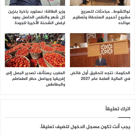
نواكشوط.. مباحثات لتسريع
وزير الطاقة: نستورد باخرة بنزين
مشروع آحميم السلحفاة وتعظيم
كل شهر والنقص الحاصل يعود
عوائده
لرفض الشحنة الأخيرة للجودة
الحكومة: نتجه لتحقيق أول فائض
المغرب يستأنف تصدير البصل إلى
في المالية العامة عام 2027
إفريقيا ويواصل حظر الطماطم
والبطاطس
اترك تعليقاً
يجب أنت تكون
مسجل الدخول
لتضيف تعليقاً.