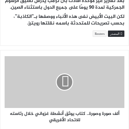
بعد تقارير غير مؤكدة أفادت بأن ترامب يدرس تعليق الرسوم
الجمركية لمدة 90 يومًا على جميع الدول باستثناء الصين.
لكن البيت الأبيض نفى هذه الأنباء ووصفها بـ”الكاذبة”،
بحسب تصريحات للمتحدثة باسمه نقلتها رويترز.
المصدر
Reuters
ألف صورة وصورة.. كتاب يوثق أنشطة غزواني خلال رئاسته
للاتحاد الأفريقي