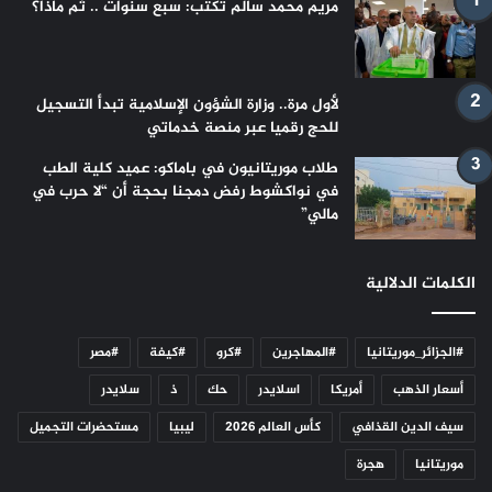
مريم محمد سالم تكتب: سبع سنوات .. ثم ماذا؟
لأول مرة.. وزارة الشؤون الإسلامية تبدأ التسجيل
للحج رقميا عبر منصة خدماتي
طلاب موريتانيون في باماكو: عميد كلية الطب
في نواكشوط رفض دمجنا بحجة أن “لا حرب في
مالي”
الكلمات الدلالية
#الجزائر_موريتانيا
#المهاجرين
#كرو
#كيفة
#مصر
أسعار الذهب
أمريكا
اسلايدر
حك
ذ
سلايدر
سيف الدين القذافي
كأس العالم 2026
ليبيا
مستحضرات التجميل
موريتانيا
هجرة