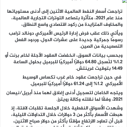
تراجعت أسعار النفط العالمية الاثنين إلى أدنى مستوياتها
منذ عام 2021، متأثرة بتصاعد التوترات التجارية العالمية،
والمخاوف المتزايدة من ركود اقتصادي واسع النطاق،
ويأتي ذلك عقب فرض إدارة الرئيس الأميركي دونالد ترامب
رسومًا جمركية جديدة على عشرات الدول، وردود الفعل
التصعيدية من الصين.
وبحسب بيانات السوق، انخفضت العقود الآجلة لخام برنت أو
1.2% لتُسجل 64.80 دولارًا أميركيًا للبرميل بحلول الساعة
14:49 بتوقيت غرينتش.
في حين تراجعت عقود خام غرب تكساس الوسيط
الأميركي 1.2% إلى 61.24 دولارًا أميركيًا للبرميل.
ويتجه الخامان لتسجيل أدنى إغلاق لهما منذ أبريل/نيسان
2021، وفقًا لما نقلته وكالة رويترز.
وشهدت الأسواق النفطية خلال الجلسة تقلبات لافتة، إذ
هبطت الأسعار بأكثر من 3 دولارات خلال التداولات الليلية،
قبل أن تعاود الارتفاع مؤقتًا بأكثر من دولار صباح الاثنين،