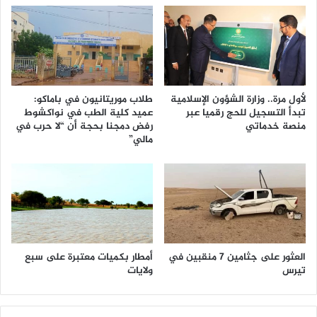
لأول مرة.. وزارة الشؤون الإسلامية
طلاب موريتانيون في باماكو:
تبدأ التسجيل للحج رقميا عبر
عميد كلية الطب في نواكشوط
منصة خدماتي
رفض دمجنا بحجة أن “لا حرب في
مالي”
العثور على جثامين 7 منقبين في
أمطار بكميات معتبرة على سبع
تيرس
ولايات