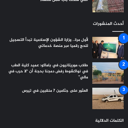
أحدث المنشورات
لأول مرة.. وزارة الشؤون الإسلامية تبدأ التسجيل
للحج رقميا عبر منصة خدماتي
طلاب موريتانيون في باماكو: عميد كلية الطب
في نواكشوط رفض دمجنا بحجة أن “لا حرب في
مالي”
العثور على جثامين 7 منقبين في تيرس
الكلمات الدلالية