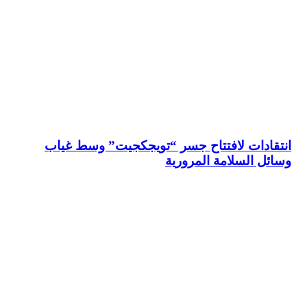
انتقادات لافتتاح جسر “تويجكجيت” وسط غياب
وسائل السلامة المرورية