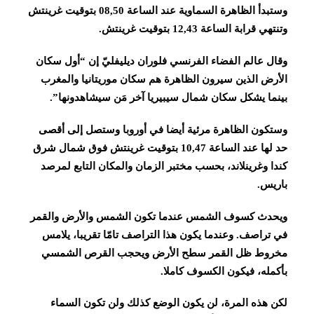
وستبدأ الظاهرة السماوية عند الساعة 08,50 بتوقيت غرينتش
وتنتهي قرابة الساعة 12,43 بتوقيت غرينتش.
وقال عالم الفضاء الفرنسي فلوران ديليفليّ إن “أول سكان
الأرض الذين سيرون الظاهرة هم سكان موريتانيا والمغرب
بينما يشكل سكان شمال سيبيريا آخر مَن سيشاهدونها”.
وستكون الظاهرة مرئية أيضا في أوروبا وستصل إلى أقصى
حد لها عند الساعة 10,47 بتوقيت غرينتش فوق شمال شرق
كندا وغرينلاند، بحسب مختبر الزمان والمكان التابع لمرصد
باريس.
ويحدث كسوف الشمس عندما تكون الشمس والأرض والقمر
في تراصف. وعندما يكون هذا التراصف تامّا تقريبا، يلامس
مخروط ظل القمر سطح الأرض ويحجب القرص الشمسي
بأكمله، فيكون الكسوف كاملا.
لكن هذه المرة، لن يكون الوضع كذلك ولن تكون السماء