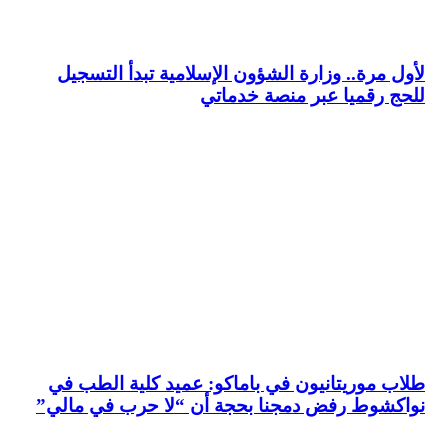
لأول مرة.. وزارة الشؤون الإسلامية تبدأ التسجيل
للحج رقميا عبر منصة خدماتي
طلاب موريتانيون في باماكو: عميد كلية الطب في
نواكشوط رفض دمجنا بحجة أن “لا حرب في مالي”