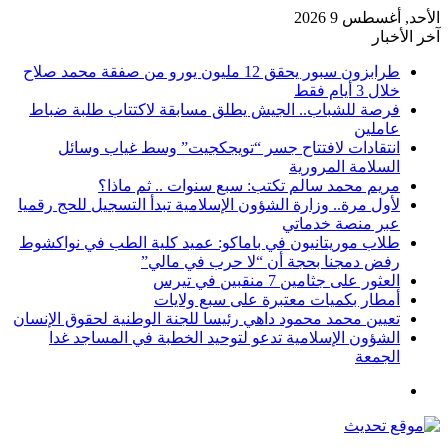
الأحد, أغسطس 9 2026
آخر الأخبار
طرابزون سبور يحقق 12 مليون يورو من صفقة محمد صلاح
خلال 3 أيام فقط
فرصة للشباب.. الجيش يطلق مسابقة لاكتتاب طلبة ضباط
عاملين
انتقادات لافتتاح جسر “تويجكجيت” وسط غياب وسائل
السلامة المرورية
مريم محمد سالم تكتب: سبع سنوات .. ثم ماذا؟
لأول مرة.. وزارة الشؤون الإسلامية تبدأ التسجيل للحج رقميا
عبر منصة خدماتي
طلاب موريتانيون في باماكو: عميد كلية الطب في نواكشوط
رفض دمجنا بحجة أن “لا حرب في مالي”
العثور على جثامين 7 منقبين في تيرس
أمطار بكميات معتبرة على سبع ولايات
تعيين محمد محمود داهي رئيسا للجنة الوطنية لحقوق الإنسان
الشؤون الإسلامية تدعو لتوحيد الخطبة في المساجد غدا
الجمعة
القائمة