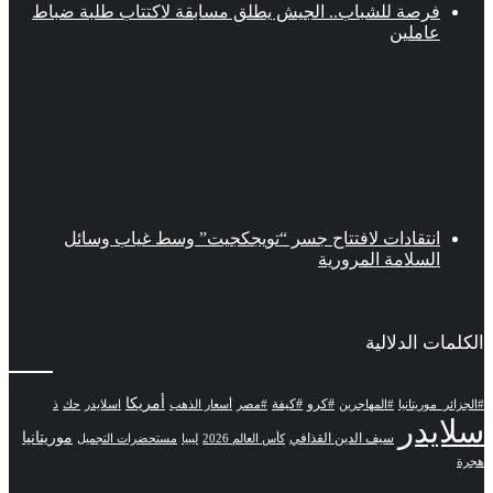
فرصة للشباب.. الجيش يطلق مسابقة لاكتتاب طلبة ضباط
عاملين
انتقادات لافتتاح جسر “تويجكجيت” وسط غياب وسائل
السلامة المرورية
الكلمات الدلالية
أمريكا
#كرو
#كيفة
#الجزائر_موريتانيا
#المهاجرين
#مصر
أسعار الذهب
اسلايدر
حك
ذ
سلايدر
موريتانيا
سيف الدين القذافي
كأس العالم 2026
ليبيا
مستحضرات التجميل
هجرة