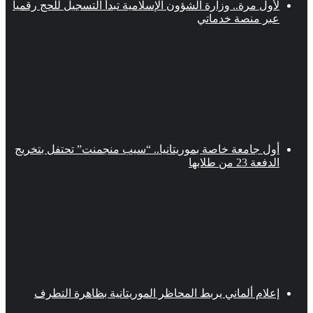
لأول مرة.. وزارة الشؤون الإسلامية تبدأ التسجيل للحج رقميا
عبر منصة خدماتي
أول جامعة خاصة بموريتانيا.. “سيب منجمنت” تحتفل بتخريج
الدفعة 23 من طلابها
إعلام ألماني يربط المحاظر الموريتانية بظاهرة التطرف