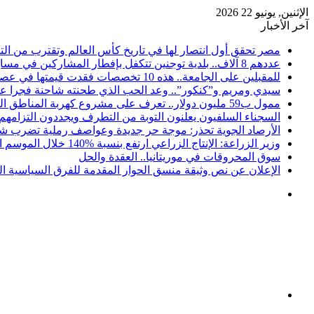
الإثنين, يونيو 22 2026
آخر الأخبار
مصر تحقق أول انتصار لها في تاريخ كأس العالم وتقترب من التأه
عددهم 8 آلاف.. بلدية توجنين تتكفل بإفطار المشاركين في مسابقة “كنكور”
للمقبلين على الجامعة.. هذه 10 تخصصات فقدت قيمتها في عصر الذكاء الاصطناعي
سيدي ومريم و”كنكور”.. وعد الحب الذي طحنته شاحنة فجرا ع
ممول ب59 مليون دولار.. تعرف على مشروع كهربة المناطق الريفية بموريتانيا
السجناء السلفيون يعلنون التوبة من التطرف ويجددون التزامهم 
الأرصاد الجوية تحذر: موجة حر جديدة وعواصف رملية تضرب شما
وزير الزراعة: الإنتاج الزراعي ارتفع بنسبة 140‎%‎ خلال الموسم الحالي
سوق المحروقات في موريتانيا.. العقدة والحل
الإعلان عن نص وثيقة منسق الحوار المقدمة للفرق السياسية ا
القائمة
بحث
عن