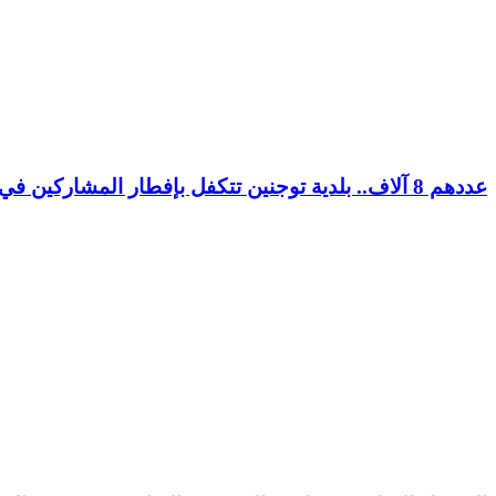
عددهم 8 آلاف.. بلدية توجنين تتكفل بإفطار المشاركين في مسابقة “كنكور”