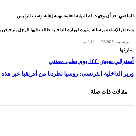
الماضي بعد أن وجهت له النيابة العامة تهمة إهانة وسب الرئيس.
وتتعلق الإساءة برسالة مثيرة لوزارة الداخلية طالب فيها الرجل بترخيص
آخر تحديث: 14/03/2025 - 3:14 ص
شاركها
تويتر
طباعة
تيلقرام
سكايب
لينكدإن
واتساب
ماسنجر
ماسنجر
فيسبوك
مشاركة
أسترالي يعيش 100 يوم بقلب معدني
عبر
البريد
وزير الداخلية الفرنسي: روسيا تطردنا من أفريقيا عبر هذه 
مقالات ذات صلة