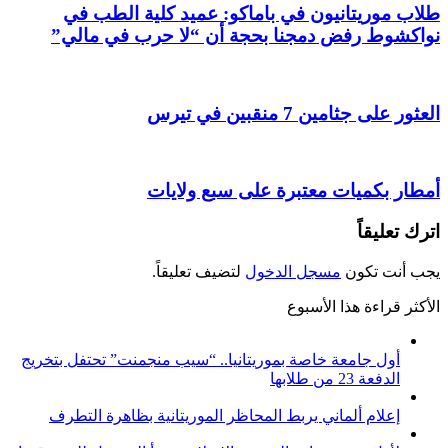
طلاب موريتانيون في باماكو: عميد كلية الطب في
نواكشوط رفض دمجنا بحجة أن “لا حرب في مالي”
العثور على جثامين 7 منقبين في تيرس
أمطار بكميات معتبرة على سبع ولايات
اترك تعليقاً
يجب أنت تكون
مسجل الدخول
لتضيف تعليقاً.
الأكثر قراءة هذا الأسبوع
أول جامعة خاصة بموريتانيا.. “سيب منجمنت” تحتفل بتخريج
الدفعة 23 من طلابها
إعلام ألماني يربط المحاظر الموريتانية بظاهرة التطرف