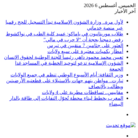
الخميس, أغسطس 6 2026
آخر الأخبار
لأول مرة.. وزارة الشؤون الإسلامية تبدأ التسجيل للحج رقميا
عبر منصة خدماتي
طلاب موريتانيون في باماكو: عميد كلية الطب في نواكشوط
رفض دمجنا بحجة أن “لا حرب في مالي”
العثور على جثامين 7 منقبين في تيرس
أمطار بكميات معتبرة على سبع ولايات
تعيين محمد محمود داهي رئيسا للجنة الوطنية لحقوق الإنسان
الشؤون الإسلامية تدعو لتوحيد الخطبة في المساجد غدا
الجمعة
وزير الثقافة: أيام الأسبوع الوطني تنظم في جميع الولايات
تيارت.. مواطن يتهم جهات بالاستيلاء على قطعتيه الأرضيتين
ويطالب بالإنصاف
مقاييس.. تساقطات مطرية على 4 ولايات
المغرب يخطط لبناء محطة تُحوّل النفايات إلى طاقة بالدار
البيضاء
القائمة
بحث