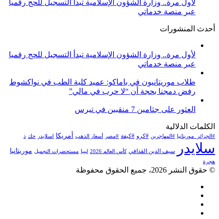
لأول مرة.. وزارة الشؤون الإسلامية تبدأ التسجيل للحج رقميا
عبر منصة خدماتي
أحدث المنشورات
لأول مرة.. وزارة الشؤون الإسلامية تبدأ التسجيل للحج رقميا
عبر منصة خدماتي
طلاب موريتانيون في باماكو: عميد كلية الطب في نواكشوط
رفض دمجنا بحجة أن “لا حرب في مالي”
العثور على جثامين 7 منقبين في تيرس
الكلمات الدلالية
أمريكا
#كرو
#كيفة
#الجزائر_موريتانيا
#المهاجرين
#مصر
أسعار الذهب
اسلايدر
حك
ذ
سلايدر
موريتانيا
سيف الدين القذافي
كأس العالم 2026
ليبيا
مستحضرات التجميل
هجرة
© حقوق النشر 2026، جميع الحقوق محفوظة
فيسبوك
تويتر
يوتيوب
انستقرام