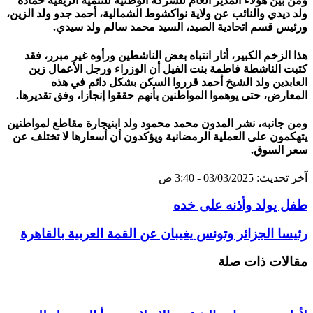
ومن بين هؤلاء المدير العام للشركة الوطنية للتنمية الريفية حمادة
ولد ديدي والنائب عن ولاية نواكشوط الشمالية، أحمد جدو ولد الزين،
ورئيس قسم اتحادية الصيد، السيد محمد سالم ولد سيدي.
هذا الزخم الكبير، أثار انتباه بعض الناشطين ورأوه غير مبرر، فقد
كتبت الناشطة فاطمة بنت الفيل أن الوزراء ورجل الأعمال زين
العابدين ولد الشيخ أحمد قرروا السكن بشكل دائم في هذه
المعارض، حتى يوهموا المواطنين بأنهم حققوا إنجازا، وفق تقديرها.
ومن جانبه، نشر المدون محمد محمود ولد ابنيجارة مقاطع لمواطنين
يتهكمون على العملية الرمضانية ويؤكدون أن أسعارها لا تختلف عن
سعر السوق.
آخر تحديث: 03/03/2025 - 3:40 ص
طفل يولد وأذنه على خده
رئيسا الجزائر وتونس يغيبان عن القمة العربية بالقاهرة
مقالات ذات صلة