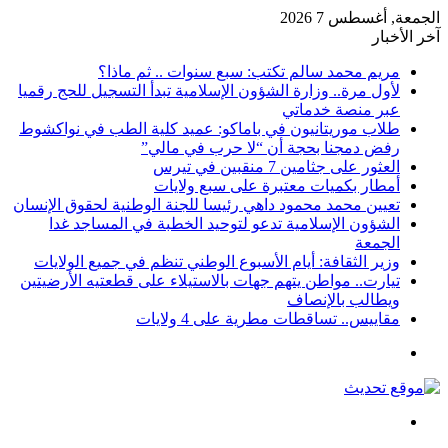
الجمعة, أغسطس 7 2026
آخر الأخبار
مريم محمد سالم تكتب: سبع سنوات .. ثم ماذا؟
لأول مرة.. وزارة الشؤون الإسلامية تبدأ التسجيل للحج رقميا
عبر منصة خدماتي
طلاب موريتانيون في باماكو: عميد كلية الطب في نواكشوط
رفض دمجنا بحجة أن “لا حرب في مالي”
العثور على جثامين 7 منقبين في تيرس
أمطار بكميات معتبرة على سبع ولايات
تعيين محمد محمود داهي رئيسا للجنة الوطنية لحقوق الإنسان
الشؤون الإسلامية تدعو لتوحيد الخطبة في المساجد غدا
الجمعة
وزير الثقافة: أيام الأسبوع الوطني تنظم في جميع الولايات
تيارت.. مواطن يتهم جهات بالاستيلاء على قطعتيه الأرضيتين
ويطالب بالإنصاف
مقاييس.. تساقطات مطرية على 4 ولايات
القائمة
بحث
عن