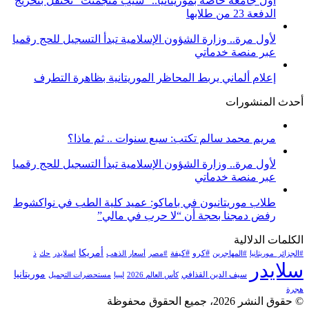
أول جامعة خاصة بموريتانيا.. “سيب منجمنت” تحتفل بتخريج
الدفعة 23 من طلابها
لأول مرة.. وزارة الشؤون الإسلامية تبدأ التسجيل للحج رقميا
عبر منصة خدماتي
إعلام ألماني يربط المحاظر الموريتانية بظاهرة التطرف
أحدث المنشورات
مريم محمد سالم تكتب: سبع سنوات .. ثم ماذا؟
لأول مرة.. وزارة الشؤون الإسلامية تبدأ التسجيل للحج رقميا
عبر منصة خدماتي
طلاب موريتانيون في باماكو: عميد كلية الطب في نواكشوط
رفض دمجنا بحجة أن “لا حرب في مالي”
الكلمات الدلالية
أمريكا
#كرو
#كيفة
#الجزائر_موريتانيا
#المهاجرين
#مصر
أسعار الذهب
اسلايدر
حك
ذ
سلايدر
موريتانيا
سيف الدين القذافي
كأس العالم 2026
ليبيا
مستحضرات التجميل
هجرة
© حقوق النشر 2026، جميع الحقوق محفوظة