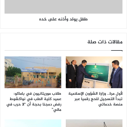
طفل يولد وأذنه على خده
مقالات ذات صلة
لأول مرة.. وزارة الشؤون الإسلامية
طلاب موريتانيون في باماكو:
تبدأ التسجيل للحج رقميا عبر
عميد كلية الطب في نواكشوط
منصة خدماتي
رفض دمجنا بحجة أن “لا حرب في
مالي”