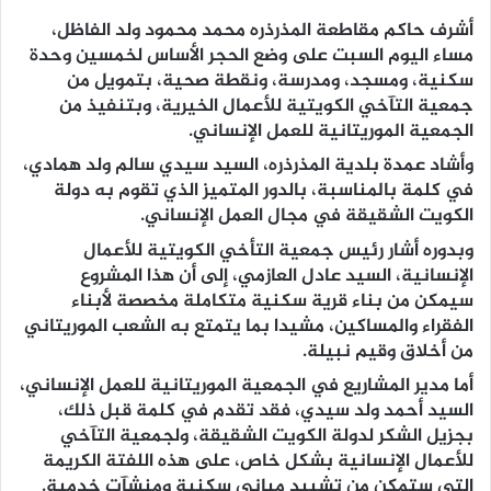
أشرف حاكم مقاطعة المذرذره محمد محمود ولد الفاظل،
مساء اليوم السبت على وضع الحجر الأساس لخمسين وحدة
سكنية، ومسجد، ومدرسة، ونقطة صحية، بتمويل من
جمعية التآخي الكويتية للأعمال الخيرية، وبتنفيذ من
الجمعية الموريتانية للعمل الإنساني.
وأشاد عمدة بلدية المذرذره، السيد سيدي سالم ولد همادي،
في كلمة بالمناسبة، بالدور المتميز الذي تقوم به دولة
الكويت الشقيقة في مجال العمل الإنساني.
وبدوره أشار رئيس جمعية التأخي الكويتية للأعمال
الإنسانية، السيد عادل العازمي، إلى أن هذا المشروع
سيمكن من بناء قرية سكنية متكاملة مخصصة لأبناء
الفقراء والمساكين، مشيدا بما يتمتع به الشعب الموريتاني
من أخلاق وقيم نبيلة.
أما مدير المشاريع في الجمعية الموريتانية للعمل الإنساني،
السيد أحمد ولد سيدي، فقد تقدم في كلمة قبل ذلك،
بجزيل الشكر لدولة الكويت الشقيقة، ولجمعية التآخي
للأعمال الإنسانية بشكل خاص، على هذه اللفتة الكريمة
التي ستمكن من تشييد مباني سكنية ومنشآت خدمية.