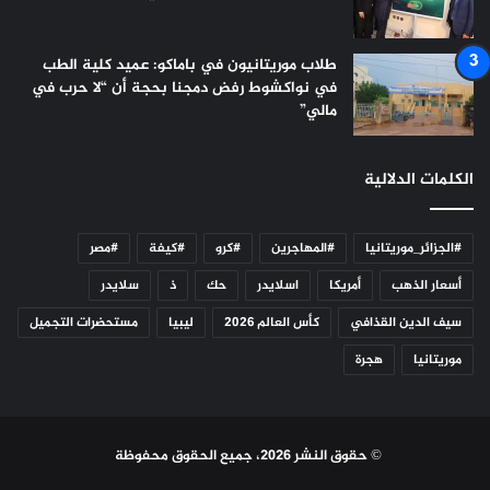
طلاب موريتانيون في باماكو: عميد كلية الطب
في نواكشوط رفض دمجنا بحجة أن “لا حرب في
مالي”
الكلمات الدلالية
#الجزائر_موريتانيا
#المهاجرين
#كرو
#كيفة
#مصر
أسعار الذهب
أمريكا
اسلايدر
حك
ذ
سلايدر
سيف الدين القذافي
كأس العالم 2026
ليبيا
مستحضرات التجميل
موريتانيا
هجرة
© حقوق النشر 2026، جميع الحقوق محفوظة