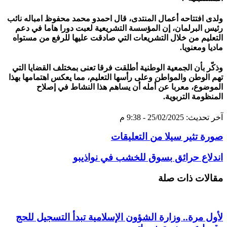
ولدى افتتاحه أعمال المنتدى، قال احمدو محمد محفوظ امباله نائب
رئيس البرلمان، إن المؤسسة التشريعية لعبت دورا هاما في دعم
التعليم من خلال التشريعات التي صادقت عليها للرفع من مستواه
ماديا ومعنويا.
وذكّر بأن الجمعية الوطنية أطلقت فرقا تعنى بمختلف القضايا التي
تهم الوطن والمواطن وعلى رأسها التعليم، مما يعكس اهتمامها بهذا
الموضوع، معربا عن أمله أن يساهم هذا النشاط في إصلاح
المنظومة التربوية.
آخر تحديث: 25/02/2025 - 9:38 م
صورة تثير سيلا من التعليقات
اندلاع حرائق بسوق للخشب في نواذيبو
مقالات ذات صلة
لأول مرة.. وزارة الشؤون الإسلامية تبدأ التسجيل للحج