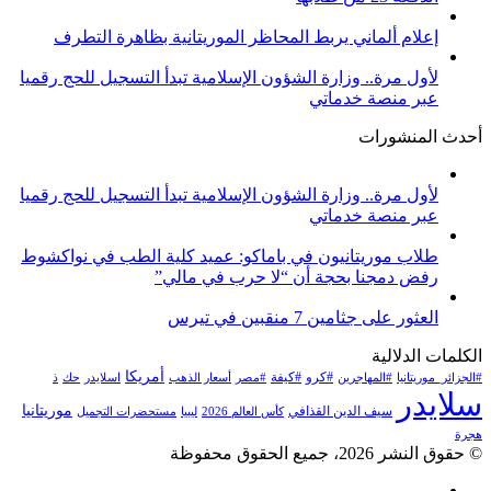
إعلام ألماني يربط المحاظر الموريتانية بظاهرة التطرف
لأول مرة.. وزارة الشؤون الإسلامية تبدأ التسجيل للحج رقميا
عبر منصة خدماتي
أحدث المنشورات
لأول مرة.. وزارة الشؤون الإسلامية تبدأ التسجيل للحج رقميا
عبر منصة خدماتي
طلاب موريتانيون في باماكو: عميد كلية الطب في نواكشوط
رفض دمجنا بحجة أن “لا حرب في مالي”
العثور على جثامين 7 منقبين في تيرس
الكلمات الدلالية
أمريكا
#كرو
#كيفة
#الجزائر_موريتانيا
#المهاجرين
#مصر
أسعار الذهب
اسلايدر
حك
ذ
سلايدر
موريتانيا
سيف الدين القذافي
كأس العالم 2026
ليبيا
مستحضرات التجميل
هجرة
© حقوق النشر 2026، جميع الحقوق محفوظة
فيسبوك