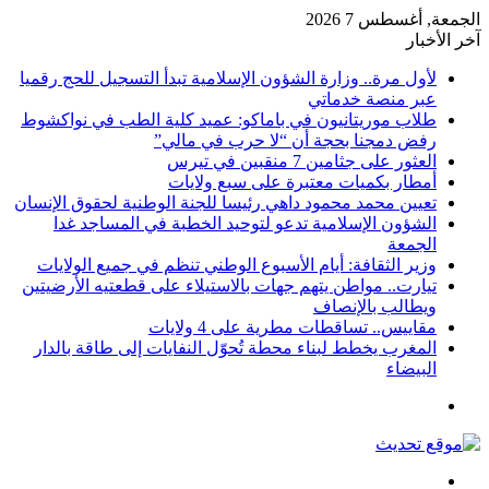
الجمعة, أغسطس 7 2026
آخر الأخبار
لأول مرة.. وزارة الشؤون الإسلامية تبدأ التسجيل للحج رقميا
عبر منصة خدماتي
طلاب موريتانيون في باماكو: عميد كلية الطب في نواكشوط
رفض دمجنا بحجة أن “لا حرب في مالي”
العثور على جثامين 7 منقبين في تيرس
أمطار بكميات معتبرة على سبع ولايات
تعيين محمد محمود داهي رئيسا للجنة الوطنية لحقوق الإنسان
الشؤون الإسلامية تدعو لتوحيد الخطبة في المساجد غدا
الجمعة
وزير الثقافة: أيام الأسبوع الوطني تنظم في جميع الولايات
تيارت.. مواطن يتهم جهات بالاستيلاء على قطعتيه الأرضيتين
ويطالب بالإنصاف
مقاييس.. تساقطات مطرية على 4 ولايات
المغرب يخطط لبناء محطة تُحوّل النفايات إلى طاقة بالدار
البيضاء
القائمة
بحث