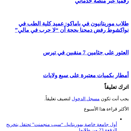
رقميا عبر منصة خدماتي
طلاب موريتانيون في باماكو: عميد كلية الطب في
نواكشوط رفض دمجنا بحجة أن “لا حرب في مالي”
العثور على جثامين 7 منقبين في تيرس
أمطار بكميات معتبرة على سبع ولايات
اترك تعليقاً
يجب أنت تكون
مسجل الدخول
لتضيف تعليقاً.
الأكثر قراءة هذا الأسبوع
أول جامعة خاصة بموريتانيا.. “سيب منجمنت” تحتفل بتخريج
الدفعة 23 من طلابها