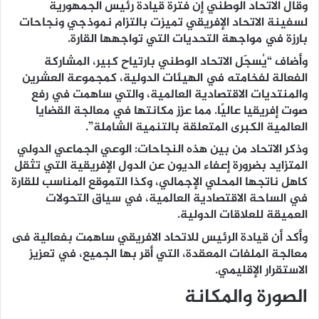
وقال الاتحاد الوطني إن فترة قيادة رئيس الجمهورية
لسفينة الاتحاد الإفريقي تميزت بالتزام نموذجي ونجاحات
بارزة في مواجهة التحديات التي تواجهها القارة.
وأضاف “يُسجّل الاتحاد الوطني بارتياح كبير، المشاركة
الفعالة لفخامته في الهيئات الدولية، كمجموعة العشرين
والمنتديات الاقتصادية العالمية، والتي ساهمت في رفع
صوت إفريقيا عاليًا. مما عزز مكانتها في معالجة القضايا
العالمية الكبرى المتعلقة بالتنمية الشاملة”.
وذكر الاتحاد من بين هذه النجاحات: الوعي الجماعي الدولي
المتزايد بضرورة إعفاء الديون عن الدول الإفريقية التي تثقل
كاهل ناتجها المحلي الإجمالي، وكذا التموقع المناسب للقارة
في الساحة الاقتصادية العالمية، في سياق التحولات
العميقة للعلاقات الدولية.
وأكد أن قيادة الرئيس للاتحاد الافريقي ساهمت بفعالية فى
معالجة الملفات المعقدة، التي أقر بها الجميع، في تعزيز
الاستقرار الإقليمي.
الصورة والمكانة