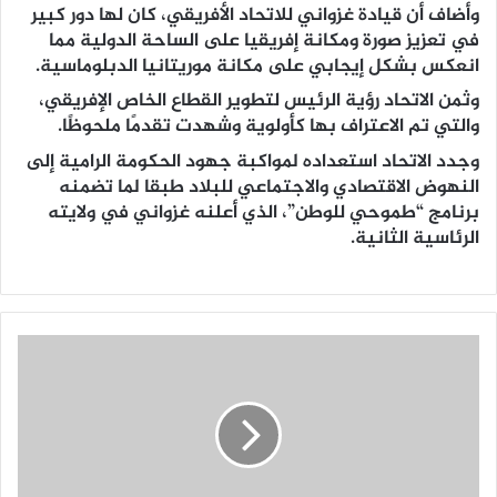
وأضاف أن قيادة غزواني للاتحاد الأفريقي، كان لها دور كبير
في تعزيز صورة ومكانة إفريقيا على الساحة الدولية مما
انعكس بشكل إيجابي على مكانة موريتانيا الدبلوماسية.
وثمن الاتحاد رؤية الرئيس لتطوير القطاع الخاص الإفريقي،
والتي تم الاعتراف بها كأولوية وشهدت تقدمًا ملحوظًا.
وجدد الاتحاد استعداده لمواكبة جهود الحكومة الرامية إلى
النهوض الاقتصادي والاجتماعي للبلاد طبقا لما تضمنه
برنامج “طموحي للوطن”، الذي أعلنه غزواني في ولايته
الرئاسية الثانية.