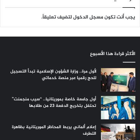
يجب أنت تكون
مسجل الدخول
لتضيف تعليقاً.
الأكثر قراءة هذا الأسبوع
لأول مرة.. وزارة الشؤون الإسلامية تبدأ التسجيل
للحج رقميا عبر منصة خدماتي
أول جامعة خاصة بموريتانيا.. “سيب منجمنت”
تحتفل بتخريج الدفعة 23 من طلابها
إعلام ألماني يربط المحاظر الموريتانية بظاهرة
التطرف