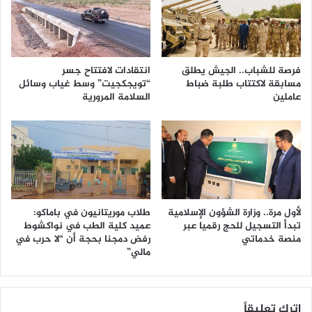
فرصة للشباب.. الجيش يطلق
انتقادات لافتتاح جسر
مسابقة لاكتتاب طلبة ضباط
“تويجكجيت” وسط غياب وسائل
عاملين
السلامة المرورية
لأول مرة.. وزارة الشؤون الإسلامية
طلاب موريتانيون في باماكو:
تبدأ التسجيل للحج رقميا عبر
عميد كلية الطب في نواكشوط
منصة خدماتي
رفض دمجنا بحجة أن “لا حرب في
مالي”
اترك تعليقاً