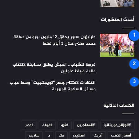
أحدث المنشورات
طرابزون سبور يحقق 12 مليون يورو من صفقة
محمد صلاح خلال 3 أيام فقط
فرصة للشباب.. الجيش يطلق مسابقة لاكتتاب
طلبة ضباط عاملين
انتقادات لافتتاح جسر “تويجكجيت” وسط غياب
وسائل السلامة المرورية
الكلمات الدلالية
#الجزائر_موريتانيا
#المهاجرين
#كرو
#كيفة
#مصر
أسعار الذهب
أمريكا
اسلايدر
حك
ذ
سلايدر