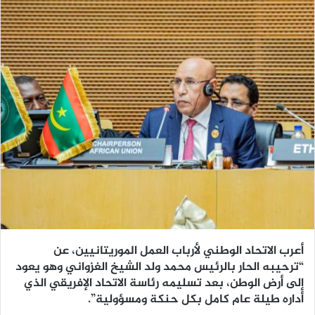
أعرب الاتحاد الوطني لأرباب العمل الموريتانيين، عن
“ترحيبه الحار بالرئيس محمد ولد الشيخ الغزواني وهو يعود
إلى أرض الوطن، بعد تسليمه رئاسة الاتحاد الإفريقي الذي
أداره طيلة عام كامل بكل حنكة ومسؤولية”.