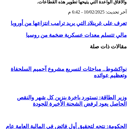
والافاق الواعدة التي يتيحها تطوير هذه القطاعات.
آخر تحديث: 10/02/2025 - 6:42 م
تعرف على غرينلاد التي يريد ترامب انتزاعها من أوروبا
مالي تتسلم معدات عسكرية ضخمة من روسيا
مقالات ذات صلة
نواكشوط.. مباحثات لتسريع مشروع آحميم السلحفاة
وتعظيم عوائده
وزير الطاقة: نستورد باخرة بنزين كل شهر والنقص
الحاصل يعود لرفض الشحنة الأخيرة للجودة
الحكومة: نتجه لتحقيق أول فائض في المالية العامة عام