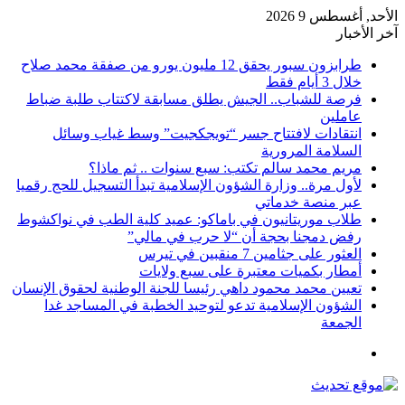
الأحد, أغسطس 9 2026
آخر الأخبار
طرابزون سبور يحقق 12 مليون يورو من صفقة محمد صلاح
خلال 3 أيام فقط
فرصة للشباب.. الجيش يطلق مسابقة لاكتتاب طلبة ضباط
عاملين
انتقادات لافتتاح جسر “تويجكجيت” وسط غياب وسائل
السلامة المرورية
مريم محمد سالم تكتب: سبع سنوات .. ثم ماذا؟
لأول مرة.. وزارة الشؤون الإسلامية تبدأ التسجيل للحج رقميا
عبر منصة خدماتي
طلاب موريتانيون في باماكو: عميد كلية الطب في نواكشوط
رفض دمجنا بحجة أن “لا حرب في مالي”
العثور على جثامين 7 منقبين في تيرس
أمطار بكميات معتبرة على سبع ولايات
تعيين محمد محمود داهي رئيسا للجنة الوطنية لحقوق الإنسان
الشؤون الإسلامية تدعو لتوحيد الخطبة في المساجد غدا
الجمعة
القائمة