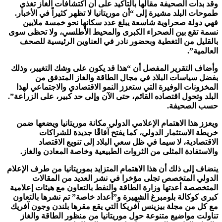
وقد بدأت الصحيفة مقالها بالتأكيد على أن اكتشافات الغاز تغذي
طموحات البلد مشيرة إلى “أن موريتانيا لا تظهر كثيراً في الأخبار.
فهي دولة صحراوية شاسعة يبلغ عدد سكانها نحو خمسة ملايين
نسمة تقع بين الصحراء الكبرى والمحيط الأطلسي، ولا تحظى سوى
بالقليل من التغطية وبحضور نادر في العناوين الرئيسية للصحف
العالمية”.
وأضاف التقرير المفصل أن “هذا قد يكون على وشك التغيير، وذلك
بفضل سياسات البلاد في مجال الطاقة والغاز المتدفق من
المخزونات الوفيرة التي ستعزز النمو الاقتصادي والاجتماعي لهذا
البلد وتحول اقتصاده القائم، حتى الآن وإلى حد كبير، على الزراعة”.
حسب الصحيفة.
ويعزز هذا الاهتمام الإعلامي الدولي مكانة موريتانيا ويضعها ضمن
خريطة الاستثمار الدولي، كما يفتح آفاقًا جديدة للشراكات
الاقتصادية، لا سيما في ظل سعي البلاد إلى تنويع الاقتصاد
والاستفادة المثلى من الثروات الطبيعية وخاصة المعادن والغاز.
ينضاف إلى ذلك أن هذا الاهتمام المتزايد بموريتانيا من طرف الإعلام
الدولي المتخصص تجلى مؤخرا في نشر العديد من المقالات
المتخصصة أعدتها وزارة الطاقة والنفط بالتعاون مع هيئات إعلامية
كبرى كوكالة بلومبرغ الشهيرة و”أعداد خاصة” تم نشرها بالتعاون
مع كل من مجلة بيزينس آفريكا التي يقع مقرها بلندن وجون آفريك
تناولت مواضيع متنوعة حول موريتانيا من منظور الطاقة والغاز