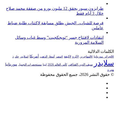
طرابزون سبور يحقق 12 مليون يورو من صفقة محمد صلاح
خلال 3 أيام فقط
فرصة للشباب.. الجيش يطلق مسابقة لاكتتاب طلبة ضباط
عاملين
انتقادات لافتتاح جسر “تويجكجيت” وسط غياب وسائل
السلامة المرورية
الكلمات الدلالية
أمريكا
#كرو
#كيفة
#الجزائر_موريتانيا
#المهاجرين
#مصر
أسعار الذهب
اسلايدر
حك
ذ
سلايدر
موريتانيا
سيف الدين القذافي
كأس العالم 2026
ليبيا
مستحضرات التجميل
هجرة
© حقوق النشر 2026، جميع الحقوق محفوظة
فيسبوك
تويتر
يوتيوب
انستقرام
زر
تويتر
تيلقرام
لينكدإن
واتساب
فيسبوك
الذهاب
إلى