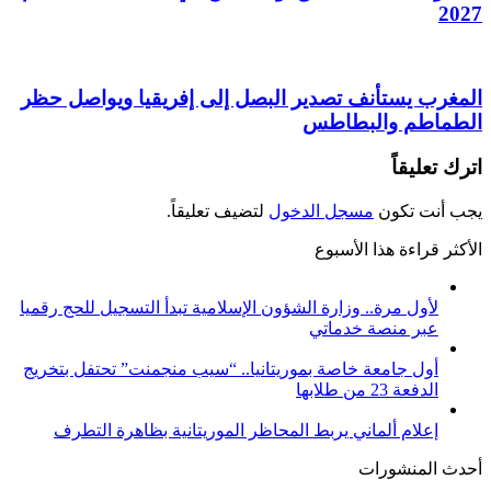
2027
المغرب يستأنف تصدير البصل إلى إفريقيا ويواصل حظر
الطماطم والبطاطس
اترك تعليقاً
يجب أنت تكون
مسجل الدخول
لتضيف تعليقاً.
الأكثر قراءة هذا الأسبوع
لأول مرة.. وزارة الشؤون الإسلامية تبدأ التسجيل للحج رقميا
عبر منصة خدماتي
أول جامعة خاصة بموريتانيا.. “سيب منجمنت” تحتفل بتخريج
الدفعة 23 من طلابها
إعلام ألماني يربط المحاظر الموريتانية بظاهرة التطرف
أحدث المنشورات