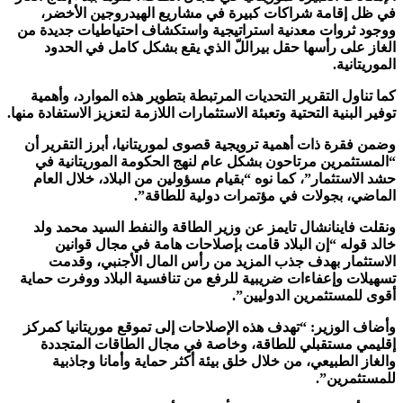
في ظل إقامة شراكات كبيرة في مشاريع الهيدروجين الأخضر،
ووجود ثروات معدنية استراتيجية واستكشاف احتياطيات جديدة من
الغاز على رأسها حقل بيراللّ الذي يقع بشكل كامل في الحدود
الموريتانية.
كما تناول التقرير التحديات المرتبطة بتطوير هذه الموارد، وأهمية
توفير البنية التحتية وتعبئة الاستثمارات اللازمة لتعزيز الاستفادة منها.
وضمن فقرة ذات أهمية ترويجية قصوى لموريتانيا، أبرز التقرير أن
“المستثمرين مرتاحون بشكل عام لنهج الحكومة الموريتانية في
حشد الاستثمار”، كما نوه “بقيام مسؤولين من البلاد، خلال العام
الماضي، بجولات في مؤتمرات دولية للطاقة”.
ونقلت فاينانشال تايمز عن وزير الطاقة والنفط السيد محمد ولد
خالد قوله “إن البلاد قامت بإصلاحات هامة في مجال قوانين
الاستثمار بهدف جذب المزيد من رأس المال الأجنبي، وقدمت
تسهيلات وإعفاءات ضريبية للرفع من تنافسية البلاد ووفرت حماية
أقوى للمستثمرين الدوليين”.
وأضاف الوزير: “تهدف هذه الإصلاحات إلى تموقع موريتانيا كمركز
إقليمي مستقبلي للطاقة، وخاصة في مجال الطاقات المتجددة
والغاز الطبيعي، من خلال خلق بيئة أكثر حماية وأمانا وجاذبية
للمستثمرين”.