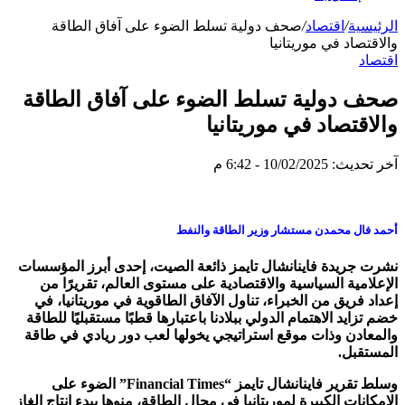
الرئيسية
/
اقتصاد
/
صحف دولية تسلط الضوء على آفاق الطاقة
والاقتصاد في موريتانيا
اقتصاد
صحف دولية تسلط الضوء على آفاق الطاقة
والاقتصاد في موريتانيا
آخر تحديث: 10/02/2025 - 6:42 م
أحمد فال محمدن مستشار وزير الطاقة والنفط
نشرت جريدة فاينانشال تايمز ذائعة الصيت، إحدى أبرز المؤسسات
الإعلامية السياسية والاقتصادية على مستوى العالم، تقريرًا من
إعداد فريق من الخبراء، تناول الآفاق الطاقوية في موريتانيا، في
خضم تزايد الاهتمام الدولي ببلادنا باعتبارها قطبًا مستقبليًا للطاقة
والمعادن وذات موقع استراتيجي يخولها لعب دور ريادي في طاقة
المستقبل.
وسلط تقرير فاينانشال تايمز “Financial Times” الضوء على
الإمكانات الكبيرة لموريتانيا في مجال الطاقة، منوها ببدء إنتاج الغاز