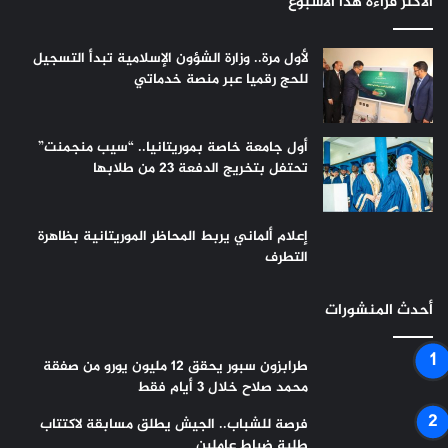
الأكثر قراءة هذا الأسبوع
لأول مرة.. وزارة الشؤون الإسلامية تبدأ التسجيل
للحج رقميا عبر منصة خدماتي
أول جامعة خاصة بموريتانيا.. “سيب منجمنت”
تحتفل بتخريج الدفعة 23 من طلابها
إعلام ألماني يربط المحاظر الموريتانية بظاهرة
التطرف
أحدث المنشورات
طرابزون سبور يحقق 12 مليون يورو من صفقة
محمد صلاح خلال 3 أيام فقط
فرصة للشباب.. الجيش يطلق مسابقة لاكتتاب
طلبة ضباط عاملين