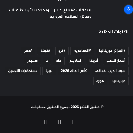
انتقادات لافتتاح جسر “تويجكجيت” وسط غياب
وسائل السلامة المرورية
الكلمات الدلالية
#الجزائر_موريتانيا
#المهاجرين
#كرو
#كيفة
#مصر
أسعار الذهب
أمريكا
اسلايدر
حك
ذ
سلايدر
سيف الدين القذافي
كأس العالم 2026
ليبيا
مستحضرات التجميل
موريتانيا
هجرة
© حقوق النشر 2026، جميع الحقوق محفوظة
فيسبوك
تويتر
يوتيوب
انستقرام