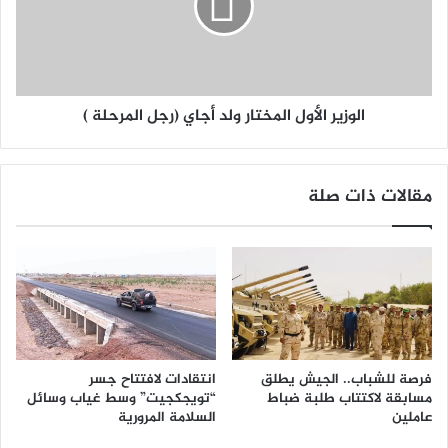
الوزير الأول المختار ولد أجاي (رجل المرحلة )
مقالات ذات صلة
فرصة للشباب.. الجيش يطلق
انتقادات لافتتاح جسر
مسابقة لاكتتاب طلبة ضباط
“تويجكجيت” وسط غياب وسائل
عاملين
السلامة المرورية