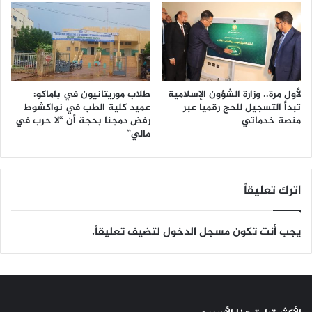
لأول مرة.. وزارة الشؤون الإسلامية
طلاب موريتانيون في باماكو:
تبدأ التسجيل للحج رقميا عبر
عميد كلية الطب في نواكشوط
منصة خدماتي
رفض دمجنا بحجة أن “لا حرب في
مالي”
اترك تعليقاً
يجب أنت تكون
مسجل الدخول
لتضيف تعليقاً.