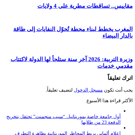
مقاييس.. تساقطات مطرية على 4 ولايات
المغرب يخطط لبناء محطة تُحوّل النفايات إلى طاقة
بالدار البيضاء
وزيرة التربية: 2026 آخر سنة ستلجأ لها الدولة لاكتتاب
مقدمي خدمات
اترك تعليقاً
يجب أنت تكون
مسجل الدخول
لتضيف تعليقاً.
الأكثر قراءة هذا الأسبوع
أول جامعة خاصة بموريتانيا.. “سيب منجمنت” تحتفل بتخريج
الدفعة 23 من طلابها
إعلام ألماني يربط المحاظر الموريتانية بظاهرة التطرف