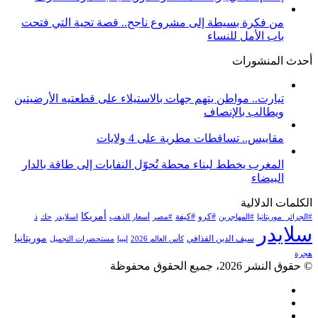
من فكرة بسيطة إلى مشروع ناجح.. قصة تحية التي فتحت
باب الأمل للنساء
أحدث المنشورات
تيارت.. مواطن يتهم جهات بالاستيلاء على قطعتيه الأرضيتين
ويطالب بالإنصاف
مقاييس.. تساقطات مطرية على 4 ولايات
المغرب يخطط لبناء محطة تُحوّل النفايات إلى طاقة بالدار
البيضاء
الكلمات الدلالية
أمريكا
#كرو
#كيفة
#الجزائر_موريتانيا
#المهاجرين
#مصر
أسعار الذهب
اسلايدر
حك
ذ
سلايدر
موريتانيا
سيف الدين القذافي
كأس العالم 2026
ليبيا
مستحضرات التجميل
هجرة
© حقوق النشر 2026، جميع الحقوق محفوظة
فيسبوك
تويتر
يوتيوب