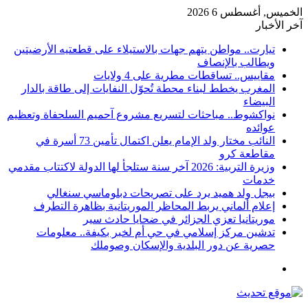
الخميس, أغسطس 6 2026
آخر الأخبار
تيارت.. مواطن يتهم جهات بالاستيلاء على قطعتيه الأرضيتين
ويطالب بالإنصاف
مقاييس.. تساقطات مطرية على 4 ولايات
المغرب يخطط لبناء محطة تُحوّل النفايات إلى طاقة بالدار
البيضاء
نواكشوط.. مباحثات لتسريع مشروع آحميم السلحفاة وتعظيم
عوائده
النائب مختار ولد الإمام يعلن اكتمال تأمين 73 أسرة في
مقاطعة كرو
وزيرة التربية: 2026 آخر سنة ستلجأ لها الدولة لاكتتاب مقدمي
خدمات
بيجل ولد هميد يرد على تصريحات دبلوماسي سنغالي
إعلام ألماني يربط المحاظر الموريتانية بظاهرة التطرف
موريتانيا تعزي الجزائر في ضحايا حادث سير
تدشين مركز إسلامي في حي أم لخبر بكيفة.. معلومات
حصرية عن دور البلدية والإسكان وصوملك
القائمة