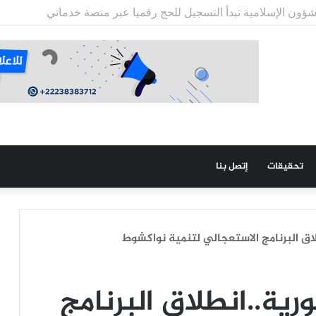
ي باماكو: عميد كلية الطب في نواكشوط رفض دمجنا بحجة أن “لا حرب
تحقيقات
إتصل بنا
اق البرنامج الاستعجالي لتنمية نواكشوط
ية..انطلاق البرنامج