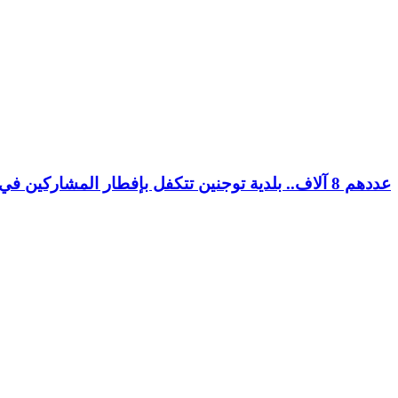
عددهم 8 آلاف.. بلدية توجنين تتكفل بإفطار المشاركين في مسابقة “كنكور”