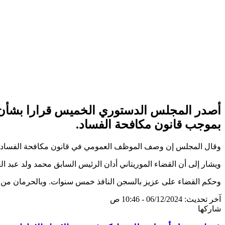
أصدر المجلس الدستوري الخميس قرارا بشأن ط
بموجب قانون مكافحة الفساد.
وقال المجلس إن وصف الموظف العمومي في قانون مكافحة الفساد ين
ويشار إلى أن القضاء الموريتاني أدان الرئيس السابق محمد ولد عبد العزيز في ديسمبر 2023، بتهمتي غسيل الأم
وحكم القضاء على عزيز بالسجن النافذ خمس سنوات. وبالحرمان من الحقوق المدنية و
آخر تحديث: 06/12/2024 - 10:46 ص
شاركها
تويتر
طباعة
تيلقرام
سكايب
لينكدإن
واتساب
ماسنجر
ماسنجر
فيسبوك
مشاركة