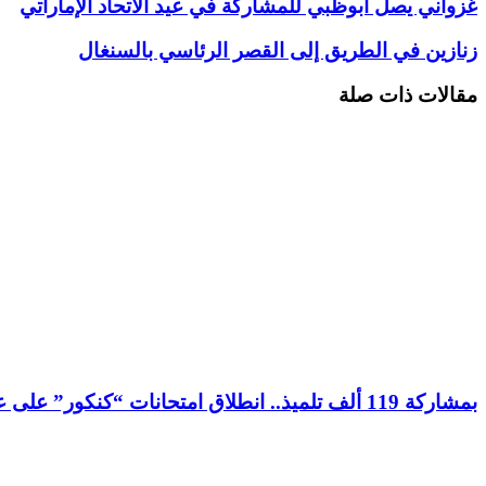
غزواني يصل أبوظبي للمشاركة في عيد الاتحاد الإماراتي
عبر
البريد
زنازين في الطريق إلى القصر الرئاسي بالسنغال
مقالات ذات صلة
بمشاركة 119 ألف تلميذ.. انطلاق امتحانات “كنكور” على عموم تراب موريتانيا