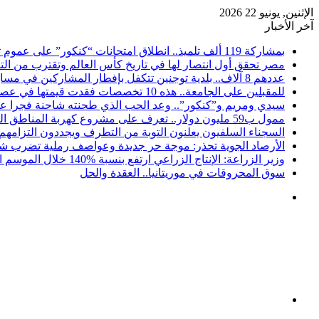
الإثنين, يونيو 22 2026
آخر الأخبار
بمشاركة 119 ألف تلميذ.. انطلاق امتحانات “كنكور” على عموم تراب موريتانيا
مصر تحقق أول انتصار لها في تاريخ كأس العالم وتقترب من التأه
عددهم 8 آلاف.. بلدية توجنين تتكفل بإفطار المشاركين في مسابقة “كنكور”
للمقبلين على الجامعة.. هذه 10 تخصصات فقدت قيمتها في عصر الذكاء الاصطناعي
سيدي ومريم و”كنكور”.. وعد الحب الذي طحنته شاحنة فجرا ع
ممول ب59 مليون دولار.. تعرف على مشروع كهربة المناطق الريفية بموريتانيا
السجناء السلفيون يعلنون التوبة من التطرف ويجددون التزامهم 
الأرصاد الجوية تحذر: موجة حر جديدة وعواصف رملية تضرب شما
وزير الزراعة: الإنتاج الزراعي ارتفع بنسبة 140‎%‎ خلال الموسم الحالي
سوق المحروقات في موريتانيا.. العقدة والحل
القائمة
بحث
عن