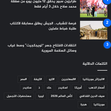
طرابزون سبور يحقق 12 مليون يورو من صفقة
محمد صلاح خلال 3 أيام فقط
فرصة للشباب.. الجيش يطلق مسابقة لاكتتاب
طلبة ضباط عاملين
انتقادات لافتتاح جسر “تويجكجيت” وسط غياب
وسائل السلامة المرورية
الكلمات الدلالية
#الجزائر_موريتانيا
#المهاجرين
#كرو
#كيفة
#مصر
أسعار الذهب
أمريكا
اسلايدر
حك
ذ
سلايدر
سيف الدين القذافي
كأس العالم 2026
ليبيا
مستحضرات التجميل
موريتانيا
هجرة