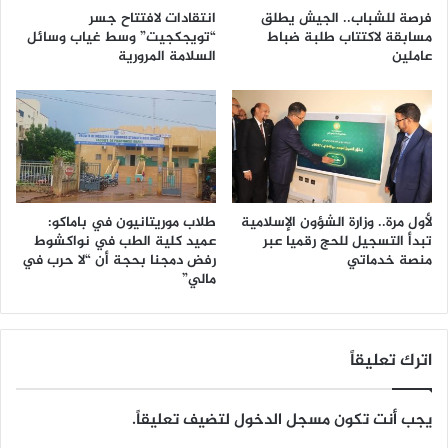
فرصة للشباب.. الجيش يطلق
انتقادات لافتتاح جسر
مسابقة لاكتتاب طلبة ضباط
“تويجكجيت” وسط غياب وسائل
عاملين
السلامة المرورية
لأول مرة.. وزارة الشؤون الإسلامية
طلاب موريتانيون في باماكو:
تبدأ التسجيل للحج رقميا عبر
عميد كلية الطب في نواكشوط
منصة خدماتي
رفض دمجنا بحجة أن “لا حرب في
مالي”
اترك تعليقاً
يجب أنت تكون
مسجل الدخول
لتضيف تعليقاً.