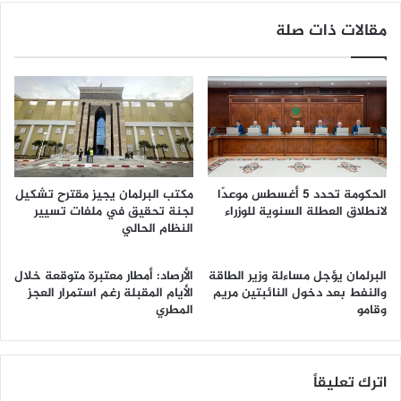
مقالات ذات صلة
الحكومة تحدد 5 أغسطس موعدًا
مكتب البرلمان يجيز مقترح تشكيل
لانطلاق العطلة السنوية للوزراء
لجنة تحقيق في ملفات تسيير
النظام الحالي
البرلمان يؤجل مساءلة وزير الطاقة
الأرصاد: أمطار معتبرة متوقعة خلال
والنفط بعد دخول النائبتين مريم
الأيام المقبلة رغم استمرار العجز
وقامو
المطري
اترك تعليقاً