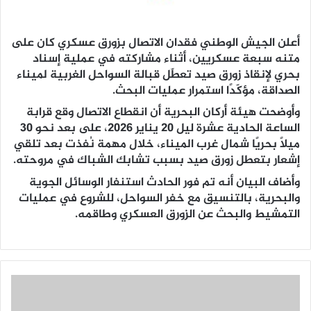
أعلن الجيش الوطني فقدان الاتصال بزورق عسكري كان على
متنه سبعة عسكريين، أثناء مشاركته في عملية إسناد
بحري لإنقاذ زورق صيد تعطّل قبالة السواحل الغربية لميناء
الصداقة، مؤكّدًا استمرار عمليات البحث.
وأوضحت هيئة أركان البحرية أن انقطاع الاتصال وقع قرابة
الساعة الحادية عشرة ليل 20 يناير 2026، على بعد نحو 30
ميلًا بحريًا شمال غرب الميناء، خلال مهمة نُفذت بعد تلقي
إشعار بتعطل زورق صيد بسبب تشابك الشباك في مروحته.
وأضاف البيان أنه تم فور الحادث استنفار الوسائل الجوية
والبحرية، بالتنسيق مع خفر السواحل، للشروع في عمليات
التمشيط والبحث عن الزورق العسكري وطاقمه.