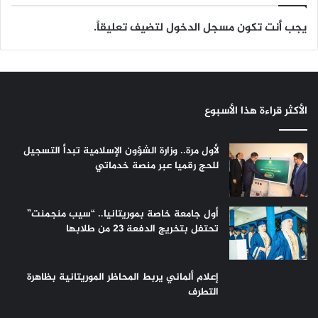
يجب أنت تكون
مسجل الدخول
لتضيف تعليقاً.
الأكثر قراءة هذا الأسبوع
لأول مرة.. وزارة الشؤون الإسلامية تبدأ التسجيل
للحج رقميا عبر منصة خدماتي
أول جامعة خاصة بموريتانيا.. “سيب منجمنت”
تحتفل بتخريج الدفعة 23 من طلابها
إعلام ألماني يربط المحاظر الموريتانية بظاهرة
التطرف