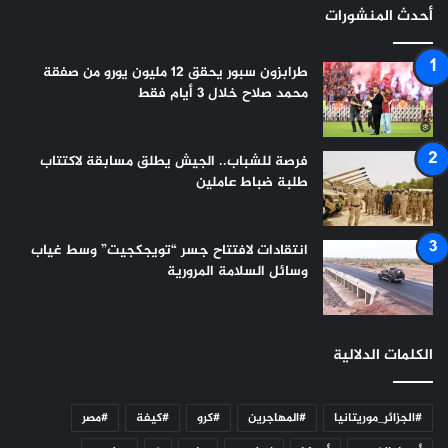
أحدث المنشورات
طرابزون سبور يحقق 12 مليون يورو من صفقة
محمد صلاح خلال 3 أيام فقط
فرصة للشباب.. الجيش يطلق مسابقة لاكتتاب
طلبة ضباط عاملين
انتقادات لافتتاح جسر “تويجكجيت” وسط غياب
وسائل السلامة المرورية
الكلمات الدلالية
#الجزائر_موريتانيا
#المهاجرين
#كرو
#كيفة
#مصر