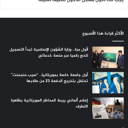
يجب أنت تكون
مسجل الدخول
لتضيف تعليقاً.
الأكثر قراءة هذا الأسبوع
لأول مرة.. وزارة الشؤون الإسلامية تبدأ التسجيل
للحج رقميا عبر منصة خدماتي
أول جامعة خاصة بموريتانيا.. “سيب منجمنت”
تحتفل بتخريج الدفعة 23 من طلابها
إعلام ألماني يربط المحاظر الموريتانية بظاهرة
التطرف