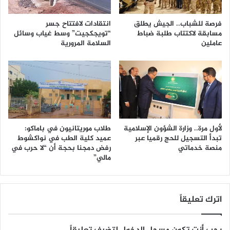
فرصة للشباب.. الجيش يطلق
انتقادات لافتتاح جسر
مسابقة لاكتتاب طلبة ضباط
“تويجكجيت” وسط غياب وسائل
عاملين
السلامة المرورية
لأول مرة.. وزارة الشؤون الإسلامية
طلاب موريتانيون في باماكو:
تبدأ التسجيل للحج رقميا عبر
عميد كلية الطب في نواكشوط
منصة خدماتي
رفض دمجنا بحجة أن “لا حرب في
مالي”
اترك تعليقاً