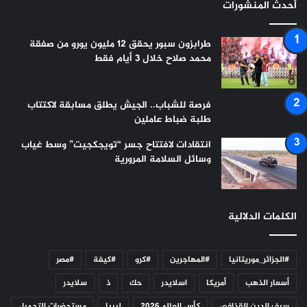
أحدث المنشورات
طرابزون سبور يحقق 12 مليون يورو من صفقة
محمد صلاح خلال 3 أيام فقط
فرصة للشباب.. الجيش يطلق مسابقة لاكتتاب
طلبة ضباط عاملين
انتقادات لافتتاح جسر “تويجكجيت” وسط غياب
وسائل السلامة المرورية
الكلمات الدلالية
#الجزائر_موريتانيا
#المهاجرين
#كرو
#كيفة
#مصر
أسعار الذهب
أمريكا
اسلايدر
حك
ذ
سلايدر
سيف الدين القذافي
كأس العالم 2026
ليبيا
مستحضرات التجميل