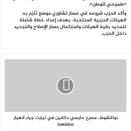
«طموحي للوطن».
وأكد الحزب شروعه في مسار تشاوري موسع تُلزم به
الهيئات الحزبية المنتخبة، بهدف إعداد خطة شاملة
لتجديد بقية الهيئات واستكمال مسار الإصلاح والتجديد
داخل الحزب.
نواكشوط..:مصرع حارسي دكانين في تيارت جراء انهيار
سقفهما