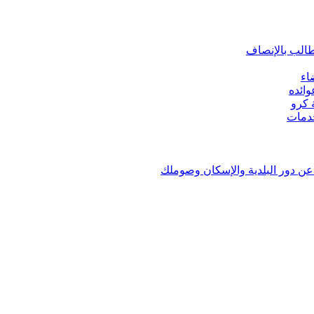
طالب بالإنصاف
اء
ائده
ن دور البلدية والإسكان وصوملك