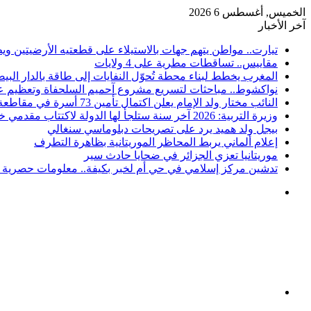
الخميس, أغسطس 6 2026
آخر الأخبار
تيارت.. مواطن يتهم جهات بالاستيلاء على قطعتيه الأرضيتين وي
مقاييس.. تساقطات مطرية على 4 ولايات
المغرب يخطط لبناء محطة تُحوّل النفايات إلى طاقة بالدار البيض
نواكشوط.. مباحثات لتسريع مشروع آحميم السلحفاة وتعظيم عو
النائب مختار ولد الإمام يعلن اكتمال تأمين 73 أسرة في مقاطعة كرو
وزيرة التربية: 2026 آخر سنة ستلجأ لها الدولة لاكتتاب مقدمي خدمات
بيجل ولد هميد يرد على تصريحات دبلوماسي سنغالي
إعلام ألماني يربط المحاظر الموريتانية بظاهرة التطرف
موريتانيا تعزي الجزائر في ضحايا حادث سير
تدشين مركز إسلامي في حي أم لخبر بكيفة.. معلومات حصرية ع
القائمة
بحث
عن