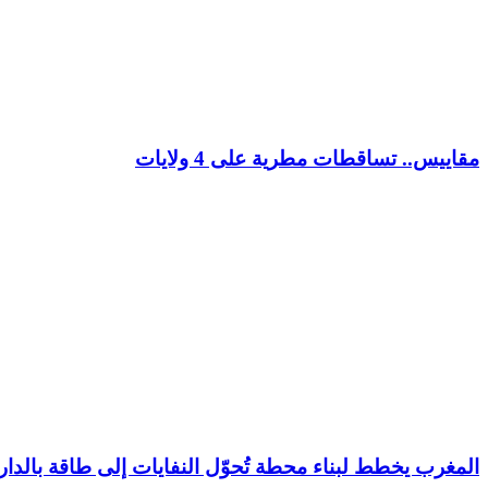
مقاييس.. تساقطات مطرية على 4 ولايات
المغرب يخطط لبناء محطة تُحوّل النفايات إلى طاقة بالدار 