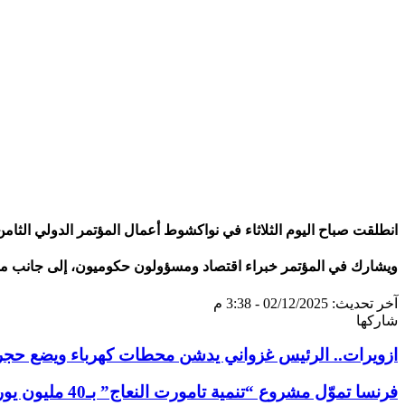
انطلقت صباح اليوم الثلاثاء في نواكشوط أعمال المؤتمر الدولي الثامن
ويشارك في المؤتمر خبراء اقتصاد ومسؤولون حكوميون، إلى جانب ممثل
آخر تحديث: 02/12/2025 - 3:38 م
شاركها
تويتر
طباعة
تيلقرام
سكايب
لينكدإن
واتساب
ماسنجر
ماسنجر
فيسبوك
مشاركة
ازويرات.. الرئيس غزواني يدشن محطات كهرباء ويضع 
عبر
البريد
فرنسا تموّل مشروع “تنمية تامورت النعاج” بـ40 مليون يورو