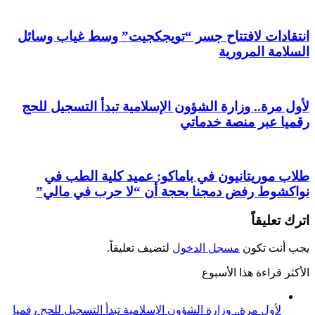
انتقادات لافتتاح جسر “تويجكجيت” وسط غياب وسائل
السلامة المرورية
لأول مرة.. وزارة الشؤون الإسلامية تبدأ التسجيل للحج
رقميا عبر منصة خدماتي
طلاب موريتانيون في باماكو: عميد كلية الطب في
نواكشوط رفض دمجنا بحجة أن “لا حرب في مالي”
اترك تعليقاً
يجب أنت تكون
مسجل الدخول
لتضيف تعليقاً.
الأكثر قراءة هذا الأسبوع
لأول مرة.. وزارة الشؤون الإسلامية تبدأ التسجيل للحج رقميا