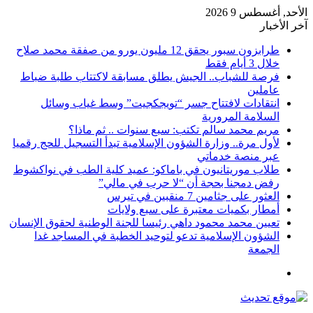
الأحد, أغسطس 9 2026
آخر الأخبار
طرابزون سبور يحقق 12 مليون يورو من صفقة محمد صلاح
خلال 3 أيام فقط
فرصة للشباب.. الجيش يطلق مسابقة لاكتتاب طلبة ضباط
عاملين
انتقادات لافتتاح جسر “تويجكجيت” وسط غياب وسائل
السلامة المرورية
مريم محمد سالم تكتب: سبع سنوات .. ثم ماذا؟
لأول مرة.. وزارة الشؤون الإسلامية تبدأ التسجيل للحج رقميا
عبر منصة خدماتي
طلاب موريتانيون في باماكو: عميد كلية الطب في نواكشوط
رفض دمجنا بحجة أن “لا حرب في مالي”
العثور على جثامين 7 منقبين في تيرس
أمطار بكميات معتبرة على سبع ولايات
تعيين محمد محمود داهي رئيسا للجنة الوطنية لحقوق الإنسان
الشؤون الإسلامية تدعو لتوحيد الخطبة في المساجد غدا
الجمعة
القائمة