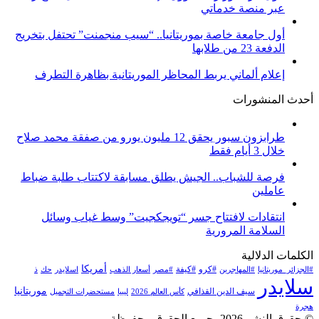
عبر منصة خدماتي
أول جامعة خاصة بموريتانيا.. “سيب منجمنت” تحتفل بتخريج
الدفعة 23 من طلابها
إعلام ألماني يربط المحاظر الموريتانية بظاهرة التطرف
أحدث المنشورات
طرابزون سبور يحقق 12 مليون يورو من صفقة محمد صلاح
خلال 3 أيام فقط
فرصة للشباب.. الجيش يطلق مسابقة لاكتتاب طلبة ضباط
عاملين
انتقادات لافتتاح جسر “تويجكجيت” وسط غياب وسائل
السلامة المرورية
الكلمات الدلالية
أمريكا
#كرو
#كيفة
#الجزائر_موريتانيا
#المهاجرين
#مصر
أسعار الذهب
اسلايدر
حك
ذ
سلايدر
موريتانيا
سيف الدين القذافي
كأس العالم 2026
ليبيا
مستحضرات التجميل
هجرة
© حقوق النشر 2026، جميع الحقوق محفوظة