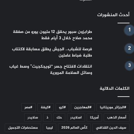
أحدث المنشورات
طرابزون سبور يحقق 12 مليون يورو من صفقة
محمد صلاح خلال 3 أيام فقط
فرصة للشباب.. الجيش يطلق مسابقة لاكتتاب
طلبة ضباط عاملين
انتقادات لافتتاح جسر “تويجكجيت” وسط غياب
وسائل السلامة المرورية
الكلمات الدلالية
#الجزائر_موريتانيا
#المهاجرين
#كرو
#كيفة
#مصر
أسعار الذهب
أمريكا
اسلايدر
حك
ذ
سلايدر
سيف الدين القذافي
كأس العالم 2026
ليبيا
مستحضرات التجميل