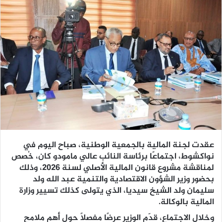
عقدت لجنة المالية بالجمعية الوطنية، صباح اليوم في
نواكشوط، اجتماعًا برئاسة النائب عالي مامودو كان، خُصص
لمناقشة مشروع قانون المالية الأصلي لسنة 2026، وذلك
بحضور وزير الشؤون الاقتصادية والتنمية عبد الله ولد
سليمان ولد الشيخ سيديا، الذي يتولى كذلك تسيير وزارة
المالية بالوكالة.
وخلال الاجتماع، قدّم الوزير عرضًا مفصلًا حول أهم ملامح