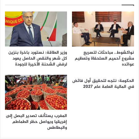
نواكشوط.. مباحثات لتسريع
وزير الطاقة: نستورد باخرة بنزين
مشروع آحميم السلحفاة وتعظيم
كل شهر والنقص الحاصل يعود
عوائده
لرفض الشحنة الأخيرة للجودة
الحكومة: نتجه لتحقيق أول فائض
في المالية العامة عام 2027
المغرب يستأنف تصدير البصل إلى
إفريقيا ويواصل حظر الطماطم
والبطاطس