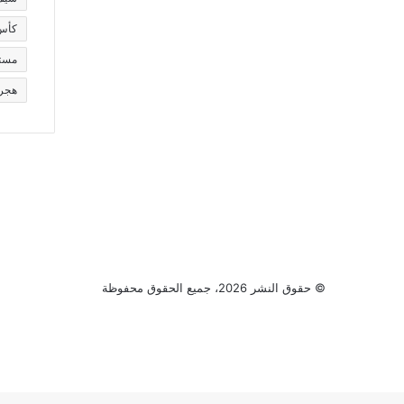
كأس ا
مست
هجر
© حقوق النشر 2026، جميع الحقوق محفوظة
فيسبوك
تويتر
يوتيوب
انستقرام
ر
لذهاب