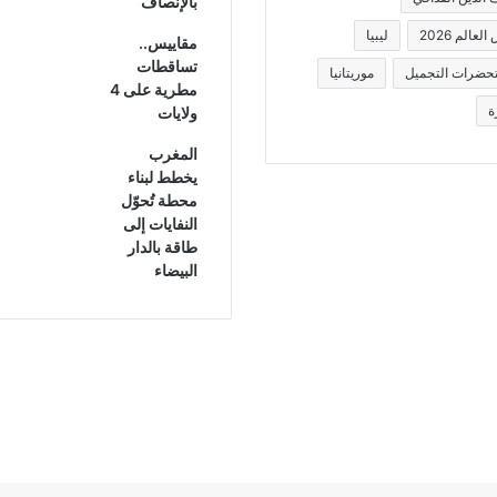
بالإنصاف
لعالم 2026
ليبيا
مقاييس..
تساقطات
حضرات التجميل
موريتانيا
مطرية على 4
ة
ولايات
المغرب
يخطط لبناء
محطة تُحوّل
النفايات إلى
طاقة بالدار
البيضاء