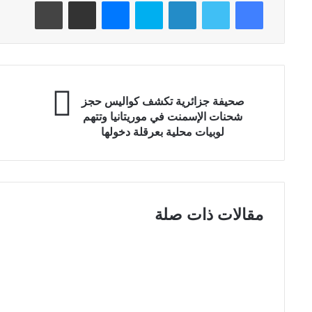
فيسبوك
تويتر
لينكدإن
سكايب
ماسنجر
مشاركة عبر البريد
طباعة
صحيفة جزائرية تكشف كواليس حجز
شحنات الإسمنت في موريتانيا وتتهم
لوبيات محلية بعرقلة دخولها
مقالات ذات صلة