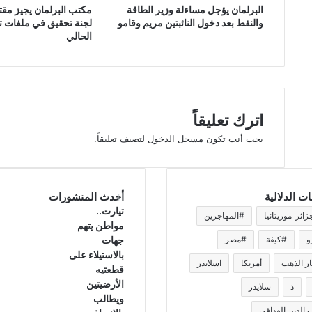
البرلمان يؤجل مساءلة وزير الطاقة
مكتب البرلمان يجيز مق
والنفط بعد دخول النائبتين مريم وقامو
لجنة تحقيق في ملفات تس
الحالي
اترك تعليقاً
يجب أنت تكون
مسجل الدخول
لتضيف تعليقاً.
ات الدلالية
أحدث المنشورات
تيارت..
زائر_موريتانيا
#المهاجرين
مواطن يتهم
و
#كيفة
#مصر
جهات
بالاستيلاء على
ر الذهب
أمريكا
اسلايدر
قطعتيه
الأرضيتين
ذ
سلايدر
ويطالب
الدين القذافي