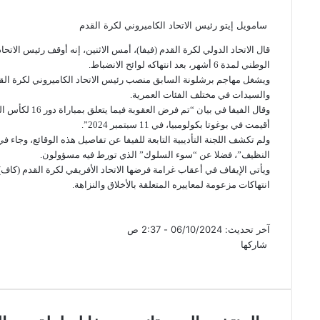
سامويل إيتو رئيس الاتحاد الكاميروني لكرة القدم
قال الاتحاد الدولي لكرة القدم (فيفا)، أمس الاثنين، إنه أوقف رئيس الات
الوطني لمدة 6 أشهر، بعد انتهاكه لوائح الانضباط.
والسيدات في مختلف الفئات العمرية.
أقيمت في بوغوتا بكولومبيا، في 11 سبتمبر 2024”.
ولم تكشف اللجنة التأديبية التابعة للفيفا عن تفاصيل هذه الوقائع، وجاء في
النظيف”، فضلا عن “سوء السلوك” الذي تورط فيه مسؤولون.
انتهاكات مزعومة لمعاييره المتعلقة بالأخلاق والنزاهة.
آخر تحديث: 06/10/2024 - 2:37 ص
شاركها
تويتر
فيسبوك
لينكدإن
سكايب
ماسنجر
ماسنجر
طباعة
واتساب
تيلقرام
مشاركة
عبر
البريد