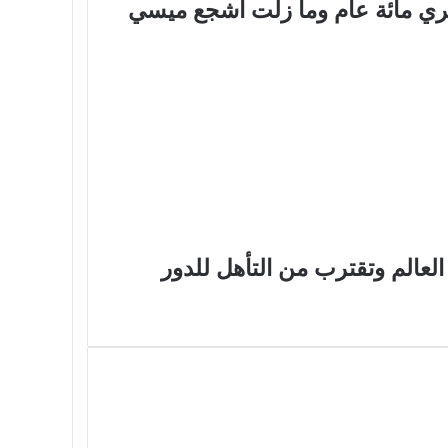
ي مائة عام وما زلت أشجع ميسي
لعالم وتقترب من التأهل للدور