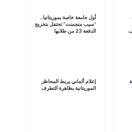
أول جامعة خاصة بموريتانيا..
“سيب منجمنت” تحتفل بتخريج
ف
الدفعة 23 من طلابها
ة
إعلام ألماني يربط المحاظر
الموريتانية بظاهرة التطرف