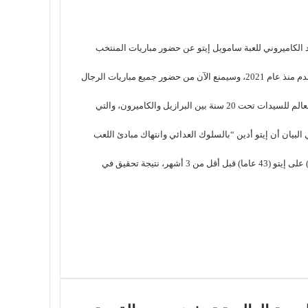
حاد الكاميروني للعبة سامويل إيتو عن حضور مباريات المنتخب
ويشغل مهاجم برشلونة السابق منصب رئيس الاتحاد الكاميروني لكرة القدم منذ عام 2021، وسيمنع الآن من حضور جميع مباريات الرجال
وقال الفيفا في بيان “تم فرض العقوبة فيما يتعلق بمباراة دور 16 لكأس العالم للسيدات تحت 20 سنة بين البرازيل والكاميرون، والتي
 البيان أن إيتو أدين “بالسلوك العدائي وانتهاك مبادئ اللعب
ويأتي الإيقاف في أعقاب غرامة فرضها الاتحاد الأفريقي لكرة القدم (كاف) على إيتو (43 عاما) قبل أقل من 3 أشهر، نتيجة تحقيق في