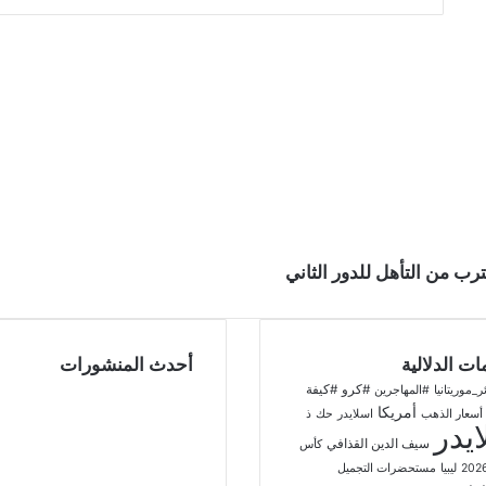
رب من التأهل للدور الثاني
ات الدلالية
أحدث المنشورات
#كرو
#كيفة
ر_موريتانيا
#المهاجرين
أمريكا
أسعار الذهب
اسلايدر
حك
ذ
يدر
سيف الدين القذافي
كأس
ليبيا
مستحضرات التجميل