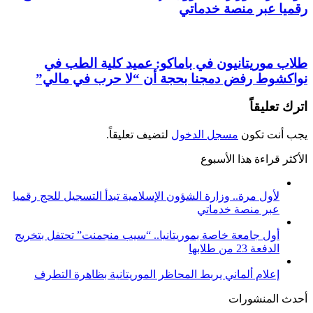
رقميا عبر منصة خدماتي
طلاب موريتانيون في باماكو: عميد كلية الطب في
نواكشوط رفض دمجنا بحجة أن “لا حرب في مالي”
اترك تعليقاً
يجب أنت تكون
مسجل الدخول
لتضيف تعليقاً.
الأكثر قراءة هذا الأسبوع
لأول مرة.. وزارة الشؤون الإسلامية تبدأ التسجيل للحج رقميا
عبر منصة خدماتي
أول جامعة خاصة بموريتانيا.. “سيب منجمنت” تحتفل بتخريج
الدفعة 23 من طلابها
إعلام ألماني يربط المحاظر الموريتانية بظاهرة التطرف
أحدث المنشورات