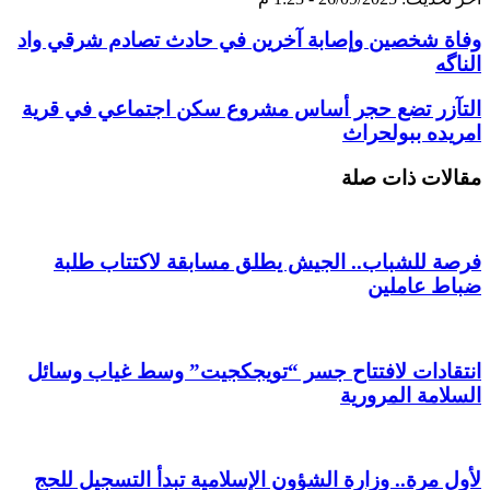
وفاة شخصين وإصابة آخرين في حادث تصادم شرقي واد
الناگه
التآزر تضع حجر أساس مشروع سكن اجتماعي في قرية
امريده ببولحراث
مقالات ذات صلة
فرصة للشباب.. الجيش يطلق مسابقة لاكتتاب طلبة
ضباط عاملين
انتقادات لافتتاح جسر “تويجكجيت” وسط غياب وسائل
السلامة المرورية
لأول مرة.. وزارة الشؤون الإسلامية تبدأ التسجيل للحج