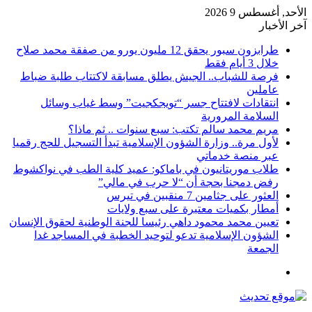
الأحد, أغسطس 9 2026
آخر الأخبار
طرابزون سبور يحقق 12 مليون يورو من صفقة محمد صلاح
خلال 3 أيام فقط
فرصة للشباب.. الجيش يطلق مسابقة لاكتتاب طلبة ضباط
عاملين
انتقادات لافتتاح جسر “تويجكجيت” وسط غياب وسائل
السلامة المرورية
مريم محمد سالم تكتب: سبع سنوات .. ثم ماذا؟
لأول مرة.. وزارة الشؤون الإسلامية تبدأ التسجيل للحج رقميا
عبر منصة خدماتي
طلاب موريتانيون في باماكو: عميد كلية الطب في نواكشوط
رفض دمجنا بحجة أن “لا حرب في مالي”
العثور على جثامين 7 منقبين في تيرس
أمطار بكميات معتبرة على سبع ولايات
تعيين محمد محمود داهي رئيسا للجنة الوطنية لحقوق الإنسان
الشؤون الإسلامية تدعو لتوحيد الخطبة في المساجد غدا
الجمعة
القائمة