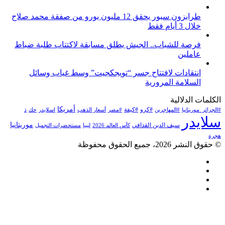
طرابزون سبور يحقق 12 مليون يورو من صفقة محمد صلاح
خلال 3 أيام فقط
فرصة للشباب.. الجيش يطلق مسابقة لاكتتاب طلبة ضباط
عاملين
انتقادات لافتتاح جسر “تويجكجيت” وسط غياب وسائل
السلامة المرورية
الكلمات الدلالية
أمريكا
#كرو
#كيفة
#الجزائر_موريتانيا
#المهاجرين
#مصر
أسعار الذهب
اسلايدر
حك
ذ
سلايدر
موريتانيا
سيف الدين القذافي
كأس العالم 2026
ليبيا
مستحضرات التجميل
هجرة
© حقوق النشر 2026، جميع الحقوق محفوظة
فيسبوك
تويتر
يوتيوب
انستقرام
زر
تويتر
تيلقرام
لينكدإن
واتساب
فيسبوك
الذهاب
إلى