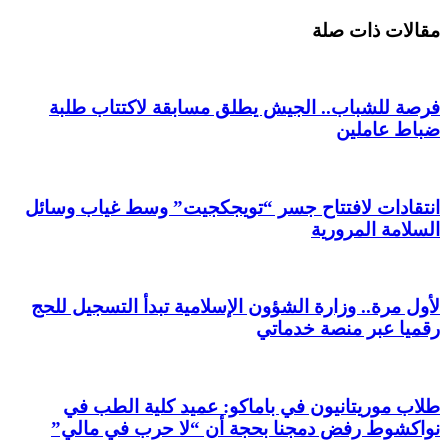
مقالات ذات صلة
فرصة للشباب.. الجيش يطلق مسابقة لاكتتاب طلبة
ضباط عاملين
انتقادات لافتتاح جسر “تويجكجيت” وسط غياب وسائل
السلامة المرورية
لأول مرة.. وزارة الشؤون الإسلامية تبدأ التسجيل للحج
رقميا عبر منصة خدماتي
طلاب موريتانيون في باماكو: عميد كلية الطب في
نواكشوط رفض دمجنا بحجة أن “لا حرب في مالي”