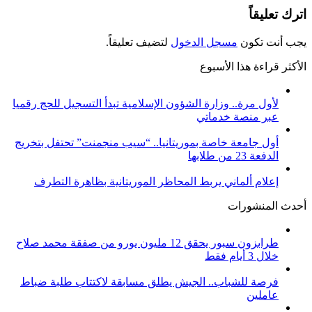
اترك تعليقاً
يجب أنت تكون
مسجل الدخول
لتضيف تعليقاً.
الأكثر قراءة هذا الأسبوع
لأول مرة.. وزارة الشؤون الإسلامية تبدأ التسجيل للحج رقميا
عبر منصة خدماتي
أول جامعة خاصة بموريتانيا.. “سيب منجمنت” تحتفل بتخريج
الدفعة 23 من طلابها
إعلام ألماني يربط المحاظر الموريتانية بظاهرة التطرف
أحدث المنشورات
طرابزون سبور يحقق 12 مليون يورو من صفقة محمد صلاح
خلال 3 أيام فقط
فرصة للشباب.. الجيش يطلق مسابقة لاكتتاب طلبة ضباط
عاملين