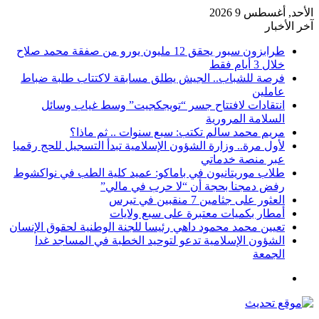
الأحد, أغسطس 9 2026
آخر الأخبار
طرابزون سبور يحقق 12 مليون يورو من صفقة محمد صلاح
خلال 3 أيام فقط
فرصة للشباب.. الجيش يطلق مسابقة لاكتتاب طلبة ضباط
عاملين
انتقادات لافتتاح جسر “تويجكجيت” وسط غياب وسائل
السلامة المرورية
مريم محمد سالم تكتب: سبع سنوات .. ثم ماذا؟
لأول مرة.. وزارة الشؤون الإسلامية تبدأ التسجيل للحج رقميا
عبر منصة خدماتي
طلاب موريتانيون في باماكو: عميد كلية الطب في نواكشوط
رفض دمجنا بحجة أن “لا حرب في مالي”
العثور على جثامين 7 منقبين في تيرس
أمطار بكميات معتبرة على سبع ولايات
تعيين محمد محمود داهي رئيسا للجنة الوطنية لحقوق الإنسان
الشؤون الإسلامية تدعو لتوحيد الخطبة في المساجد غدا
الجمعة
القائمة